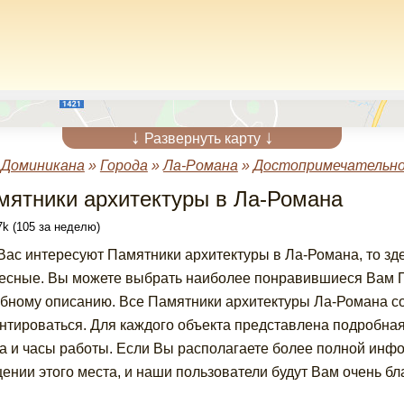
↓
↓
Развернуть карту
»
Доминикана
»
Города
»
Ла-Романа
»
Достопримечательно
мятники архитектуры в Ла-Романа
k (105 за неделю)
Вас интересуют Памятники архитектуры в Ла-Романа, то з
есные. Вы можете выбрать наиболее понравившиеся Вам Па
бному описанию. Все Памятники архитектуры Ла-Романа со
нтироваться. Для каждого объекта представлена подробна
а и часы работы. Если Вы располагаете более полной инф
ении этого места, и наши пользователи будут Вам очень бл