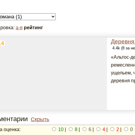
ровка:
а-я
рейтинг
Деревня
.4
4.4k (8 за н
«Альтос-д
ремесленн
ущельем, ч
деревня пр
ментарии
Скрыть
 оценка:
10
|
8
|
6
|
4
|
2
|
0