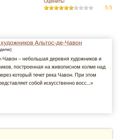
Оценить!
5.5
 художников Альтос-де-Чавон
еделю)
е-Чавон – небольшая деревня художников и
иков, построенная на живописном холме над
ерез который течет река Чавон. При этом
едставляет собой искусственно восс...»