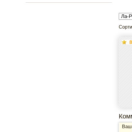
Сорти
8
Ком
Ваша