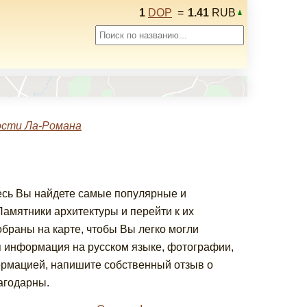
1
DOP
=
1.41
RUB
сти Ла-Романа
десь Вы найдете самые популярные и
мятники архитектуры и перейти к их
браны на карте, чтобы Вы легко могли
я информация на русском языке, фотографии,
ормацией, напишите собственный отзыв о
агодарны.