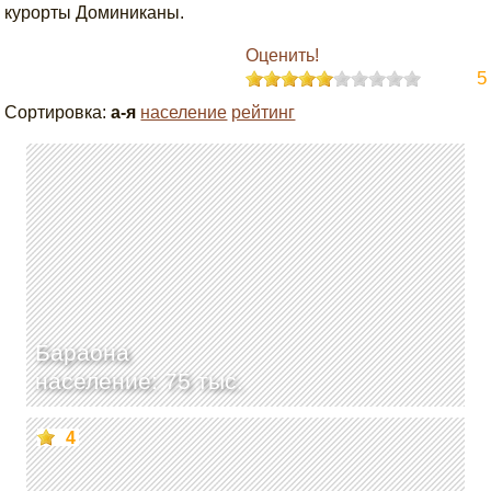
курорты Доминиканы.
Оценить!
5
Сортировка:
а-я
население
рейтинг
Бараона
население: 75 тыс.
4