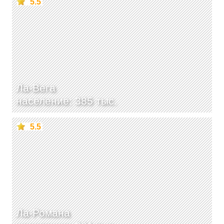
5.5
Ла-Вега
население: 385 тыс.
5.5
Ла-Романа