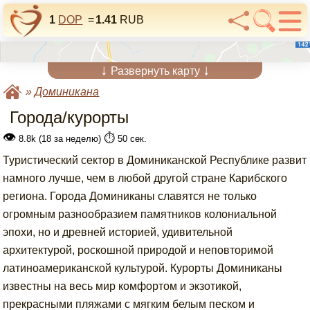
1
DOP
=
1.41
RUB
↓
↓
Развернуть карту
»
Доминикана
Города/курорты
👁
⏱️
8.8k (18 за неделю)
50 сек.
Туристический сектор в Доминиканской Республике развит
намного лучше, чем в любой другой стране Карибского
региона. Города Доминиканы славятся не только
огромным разнообразием памятников колониальной
эпохи, но и древней историей, удивительной
архитектурой, роскошной природой и неповторимой
латиноамериканской культурой. Курорты Доминиканы
известны на весь мир комфортом и экзотикой,
прекрасными пляжами с мягким белым песком и