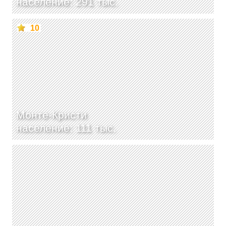
население: 291 тыс.
10
Монте-Кристи
население: 111 тыс.