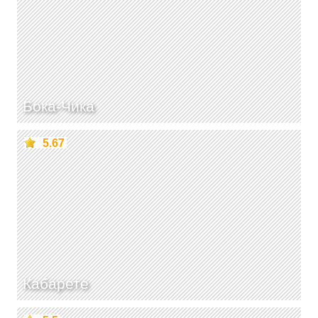
Бока-Чика
5.67
Кабарете