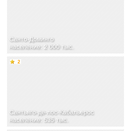
Санто-Доминго
население: 2 000 тыс.
2
Сантьяго-де-лос-Кабальерос
население: 535 тыс.