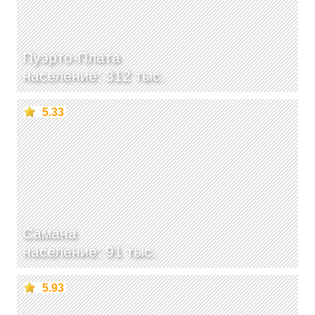
Пуэрто-Плата
население: 312 тыс.
5.33
Самана
население: 91 тыс.
5.93