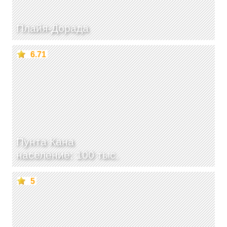
Плайя-Дорада
6.71
Пунта Кана
население: 100 тыс.
5