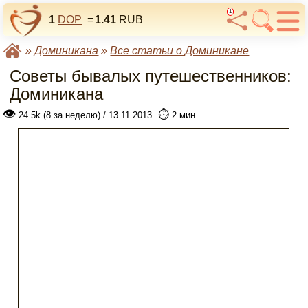
1
1
DOP
=
1.41
RUB
»
Доминикана
»
Все статьи о Доминикане
Советы бывалых путешественников:
Доминикана
👁
⏱️
24.5k (8 за неделю) / 13.11.2013
2 мин.