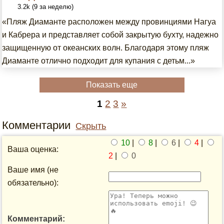
3.2k (9 за неделю)
«Пляж Диаманте расположен между провинциями Нагуа
и Кабрера и представляет собой закрытую бухту, надежно
защищенную от океанских волн. Благодаря этому пляж
Диаманте отлично подходит для купания с детьм...»
Показать еще
1
2
3
»
Комментарии
Скрыть
10
|
8
|
6
|
4
|
Ваша оценка:
2
|
0
Ваше имя (не
обязательно):
Комментарий: