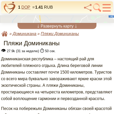
1
DOP
=
1.41
RUB
↓
↓
Развернуть карту
»
Доминикана
»
Пляжи Доминиканы
Пляжи Доминиканы
👁
⏱️
27.9k (31 за неделю)
50 сек.
Доминиканская республика – настоящий рай для
любителей пляжного отдыха. Длина береговой линии
Доминиканы составляет почти 1500 километров. Туристов
со всего мира буквально завораживают яркие краски этой
экзотической страны. А пляжи Доминиканы,
простирающиеся на четыреста километров, представляют
собой воплощение гармонии и первозданной красоты.
Песок на побережьях Доминиканы обязан своей красотой