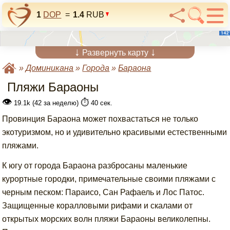
1
DOP
=
1.4
RUB
↓
↓
Развернуть карту
»
Доминикана
»
Города
»
Бараона
Пляжи Бараоны
👁
⏱️
19.1k (42 за неделю)
40 сек.
Провинция Бараона может похвастаться не только
экотуризмом, но и удивительно красивыми естественными
пляжами.
К югу от города Бараона разбросаны маленькие
курортные городки, примечательные своими пляжами с
черным песком: Параисо, Сан Рафаель и Лос Патос.
Защищенные коралловыми рифами и скалами от
открытых морских волн пляжи Бараоны великолепны.