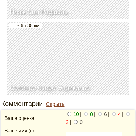
Пляж Сан Рафаэль
~ 65.38 км.
Соленое озеро Энрикильо
Комментарии
Скрыть
10
|
8
|
6
|
4
|
Ваша оценка:
2
|
0
Ваше имя (не