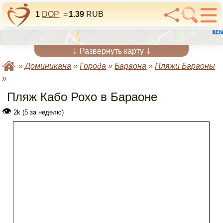
1
DOP
=
1.39
RUB
↓
↓
Развернуть карту
»
Доминикана
»
Города
»
Бараона
»
Пляжи Бараоны
»
Пляж Кабо Рохо в Бараоне
👁
2k (5 за неделю)