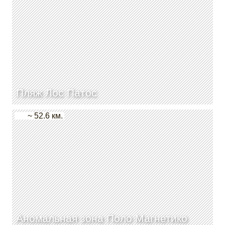
Пляж Лос Патос
~ 52.6 км.
Аномальная зона Поло Магнетико