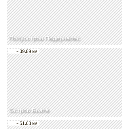
Полуостров Педерналес
~ 39.89 км.
Остров Беата
~ 51.63 км.