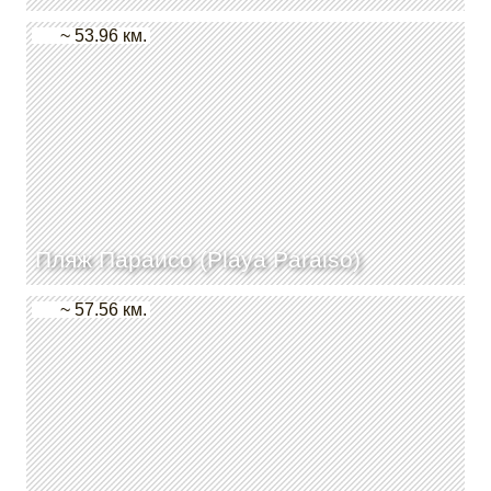
~ 53.96 км.
Пляж Параисо (Playa Paraiso)
~ 57.56 км.