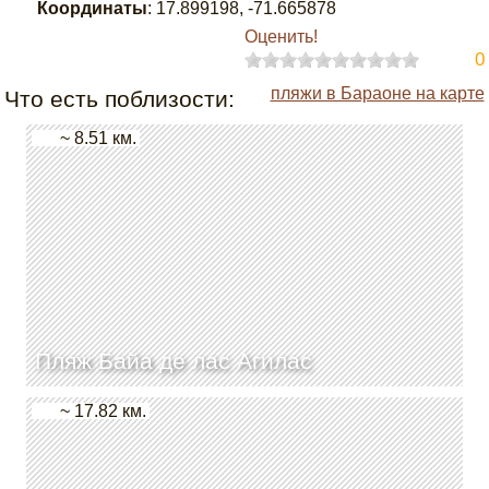
Координаты
:
17.899198
,
-71.665878
Оценить!
0
пляжи в Бараоне на карте
Что есть поблизости:
~ 8.51 км.
Пляж Байа де лас Агилас
~ 17.82 км.