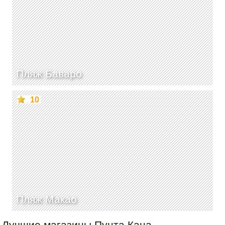
Пляж Баваро
10
Пляж Макао
Лучшие магазины Пунта Кана