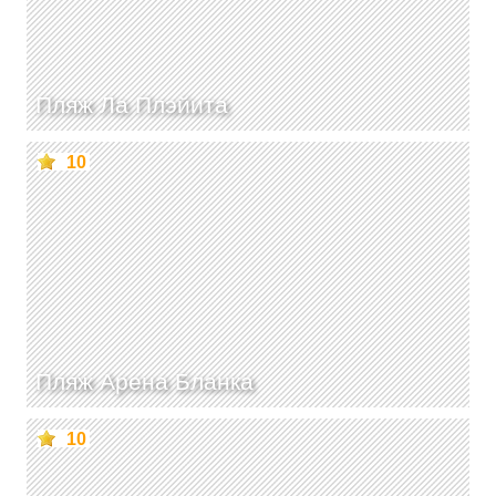
Пляж Ла Плэйита
10
Пляж Арена Бланка
10