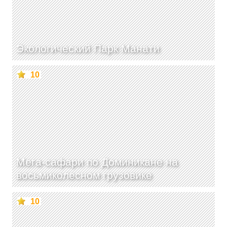
Экологический Парк Манати
10
Мега-сафари по Доминикане на
восьмиколесном грузовике
10