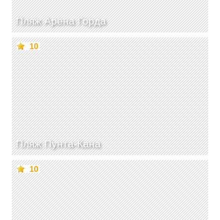
Пляж Арена Горда
10
Пляж Пунта-Кана
10