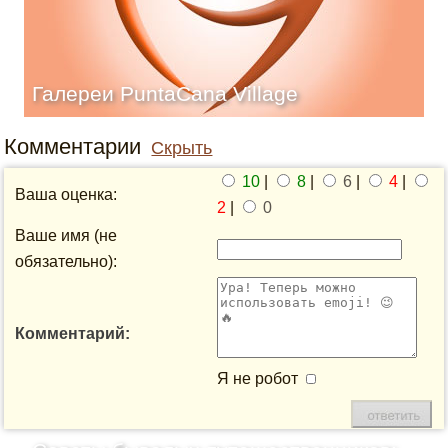
Галереи PuntaCana Village
Комментарии
Скрыть
10
|
8
|
6
|
4
|
Ваша оценка:
2
|
0
Ваше имя (не
обязательно):
Комментарий:
Я не робот