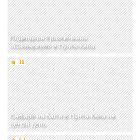
Подводное приключение
«Сиквариум» в Пунта-Кана
10
Cафари на багги в Пунта-Кана на
целый день