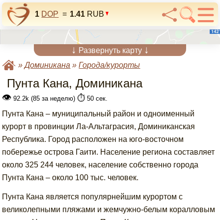
1
DOP
=
1.41
RUB
↓
↓
Развернуть карту
»
Доминикана
»
Города/курорты
Пунта Кана, Доминикана
👁
⏱️
92.2k (85 за неделю)
50 сек.
Пунта Кана – муниципальный район и одноименный
курорт в провинции Ла-Альтаграсия, Доминиканская
Республика. Город расположен на юго-восточном
побережье острова Гаити. Население региона составляет
около 325 244 человек, население собственно города
Пунта Кана – около 100 тыс. человек.
Пунта Кана является популярнейшим курортом с
великолепными пляжами и жемчужно-белым коралловым