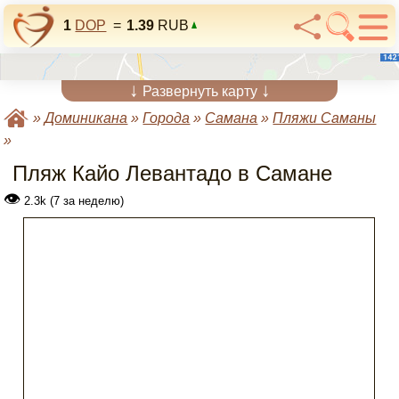
1
DOP
=
1.39
RUB
↓
↓
Развернуть карту
»
Доминикана
»
Города
»
Самана
»
Пляжи Саманы
»
Пляж Кайо Левантадо в Самане
👁
2.3k (7 за неделю)