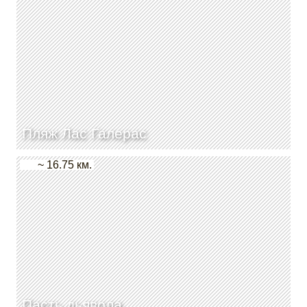
Пляж Лас Галерас
~ 16.75 км.
Пасть дьявола