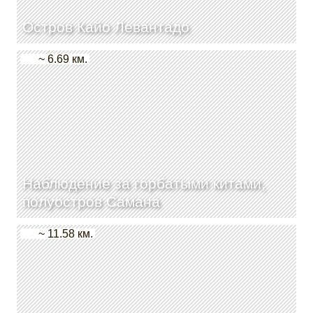
Остров Кайо Левантадо
~ 6.69 км.
Наблюдение за горбатыми китами,
полуостров Самана
~ 11.58 км.