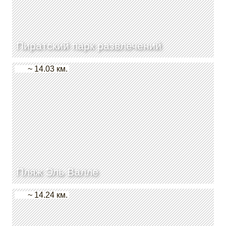
Пиратский парк развлечений
~ 14.03 км.
Пляж Эль Валле
~ 14.24 км.