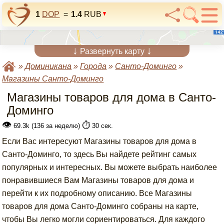
1
DOP
=
1.4
RUB
↓
↓
Развернуть карту
»
Доминикана
»
Города
»
Санто-Доминго
»
Магазины Санто-Доминго
Магазины товаров для дома в Санто-
Доминго
👁
⏱️
69.3k (136 за неделю)
30 сек.
Если Вас интересуют Магазины товаров для дома в
Санто-Доминго, то здесь Вы найдете рейтинг самых
популярных и интересных. Вы можете выбрать наиболее
понравившиеся Вам Магазины товаров для дома и
перейти к их подробному описанию. Все Магазины
товаров для дома Санто-Доминго собраны на карте,
чтобы Вы легко могли сориентироваться. Для каждого