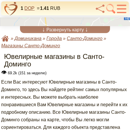
1
DOP
=
1.41
RUB
↓
↓
Развернуть карту
»
Доминикана
»
Города
»
Санто-Доминго
»
Магазины Санто-Доминго
Ювелирные магазины в Санто-
Доминго
👁
69.2k (151 за неделю)
Если Вас интересуют Ювелирные магазины в Санто-
Доминго, то здесь Вы найдете рейтинг самых популярных
и интересных. Вы можете выбрать наиболее
понравившиеся Вам Ювелирные магазины и перейти к их
подробному описанию. Все Ювелирные магазины Санто-
Доминго собраны на карте, чтобы Вы легко могли
сориентироваться. Для каждого объекта представлена