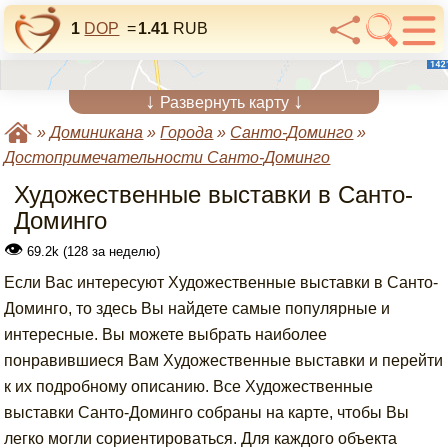
1
DOP
=
1.41
RUB
↓
↓
Развернуть карту
»
Доминикана
»
Города
»
Санто-Доминго
»
Достопримечательности Санто-Доминго
Художественные выставки в Санто-
Доминго
👁
69.2k (128 за неделю)
Если Вас интересуют Художественные выставки в Санто-
Доминго, то здесь Вы найдете самые популярные и
интересные. Вы можете выбрать наиболее
понравившиеся Вам Художественные выставки и перейти
к их подробному описанию. Все Художественные
выставки Санто-Доминго собраны на карте, чтобы Вы
легко могли сориентироваться. Для каждого объекта