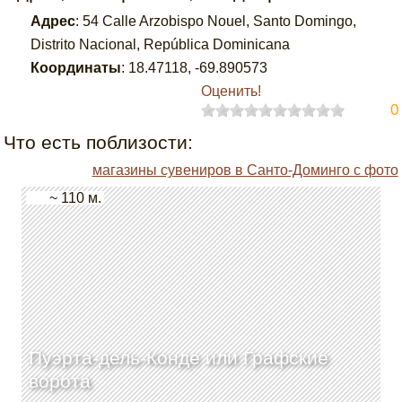
Адрес
:
54 Calle Arzobispo Nouel, Santo Domingo,
Distrito Nacional, República Dominicana
Координаты
:
18.47118
,
-69.890573
Оценить!
0
Что есть поблизости:
магазины сувениров в Санто-Доминго с фото
~ 110 м.
Пуэрта-дель-Конде или Графские
ворота