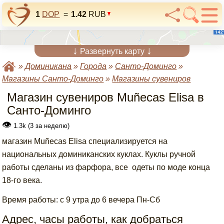
1
DOP
=
1.42
RUB
↓
↓
Развернуть карту
»
Доминикана
»
Города
»
Санто-Доминго
»
Магазины Санто-Доминго
»
Магазины сувениров
Магазин сувениров Muñecas Elisa в
Санто-Доминго
👁
1.3k (3 за неделю)
магазин Muñecas Elisa специализируется на
национальных доминиканских куклах. Куклы ручной
работы сделаны из фарфора, все одеты по моде конца
18-го века.
Время работы: с 9 утра до 6 вечера Пн-Сб
Адрес, часы работы, как добраться