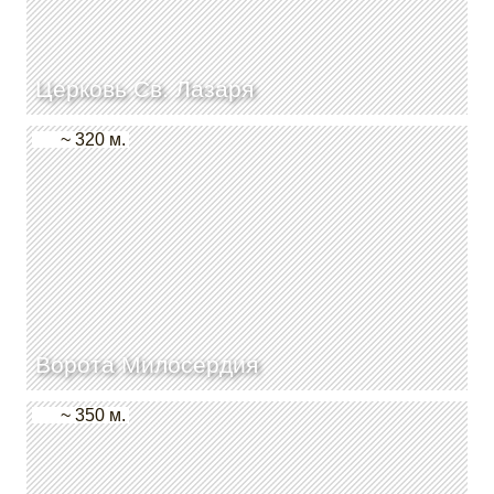
Церковь Св. Лазаря
~ 320 м.
Ворота Милосердия
~ 350 м.