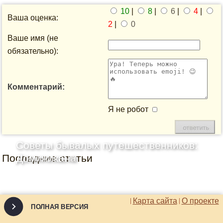
10
|
8
|
6
|
4
|
Ваша оценка:
2
|
0
Ваше имя (не
обязательно):
Комментарий:
Я не робот
Советы бывалых путешественников:
Последние статьи
Доминикана
Карта сайта
О проекте
ПОЛНАЯ ВЕРСИЯ