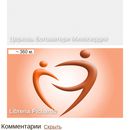
Церковь Богоматери Милосердия
~ 360 м.
Libreria Pichardo
Комментарии
Скрыть