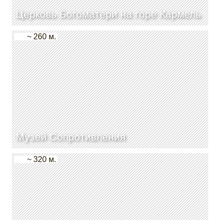
Церковь Богоматери на горе Кармель
~ 260 м.
Музей Сопротивления
~ 320 м.