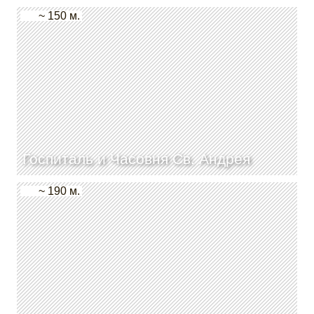
~ 150 м.
Госпиталь и Часовня Св. Андрея
~ 190 м.