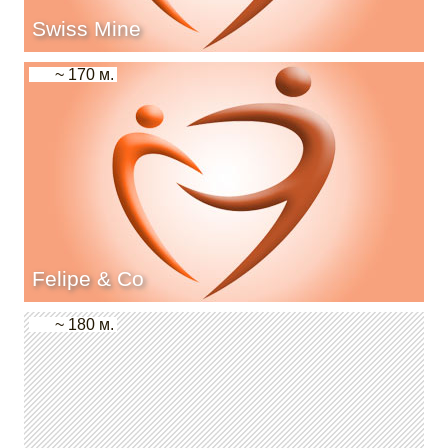
Swiss Mine
~ 170 м.
Felipe & Co
~ 180 м.