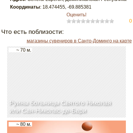
Координаты
:
18.474455
,
-69.885381
Оценить!
0
Что есть поблизости:
магазины сувениров в Санто-Доминго на карте
~ 70 м.
Руины больницы Святого Николая
или Сан-Николас-де-Бари
~ 80 м.