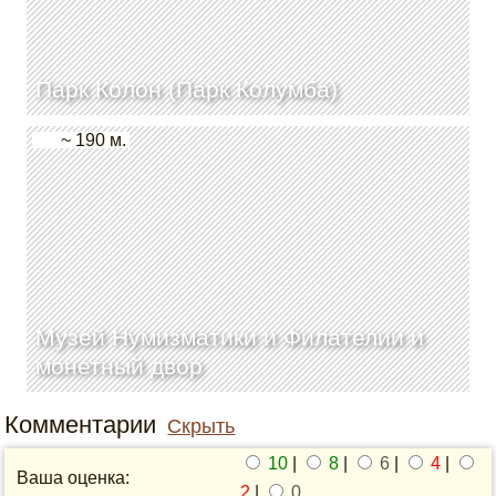
Парк Колон (Парк Колумба)
~ 190 м.
Музей Нумизматики и Филателии и
монетный двор
Комментарии
Скрыть
10
|
8
|
6
|
4
|
Ваша оценка:
2
|
0