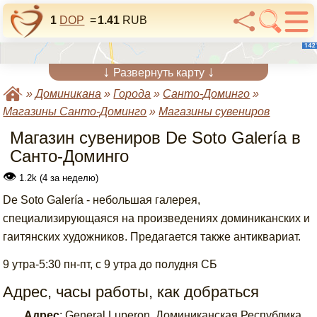
1
DOP
=
1.41
RUB
↓
↓
Развернуть карту
»
Доминикана
»
Города
»
Санто-Доминго
»
Магазины Санто-Доминго
»
Магазины сувениров
Магазин сувениров De Soto Galería в
Санто-Доминго
👁
1.2k (4 за неделю)
De Soto Galería - небольшая галерея,
специализирующаяся на произведениях доминиканских и
гаитянских художников. Предагается также антиквариат.
9 утра-5:30 пн-пт, с 9 утра до полудня СБ
Адрес, часы работы, как добраться
Адрес
:
General Luperon, Доминиканская Республика