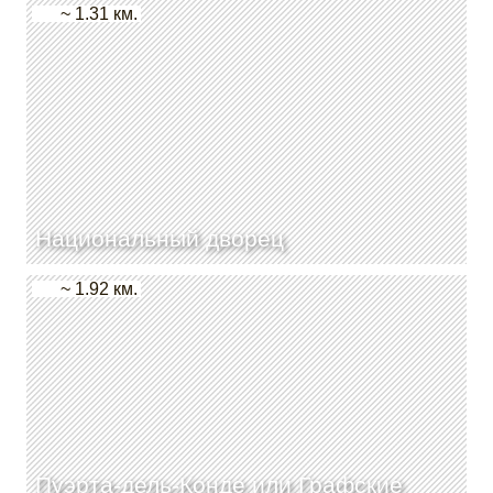
~ 1.31 км.
Национальный дворец
~ 1.92 км.
Пуэрта-дель-Конде или Графские