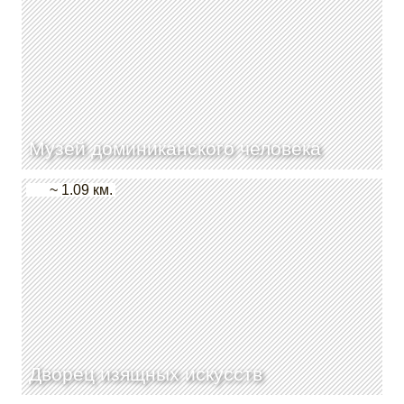
Музей доминиканского человека
~ 1.09 км.
Дворец изящных искусств