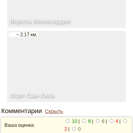
Ворота Милосердия
~ 2.17 км.
Форт Сан-Хиль
Комментарии
Скрыть
10
|
8
|
6
|
4
|
Ваша оценка:
2
|
0