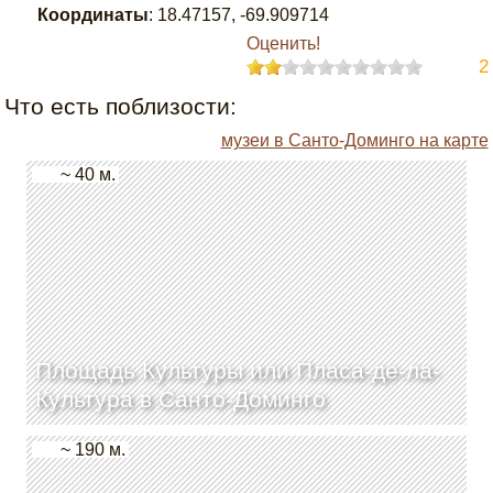
Координаты
:
18.47157
,
-69.909714
Оценить!
2
Что есть поблизости:
музеи в Санто-Доминго на карте
~ 40 м.
Площадь Культуры или Пласа-де-ла-
Культура в Санто-Доминго
~ 190 м.