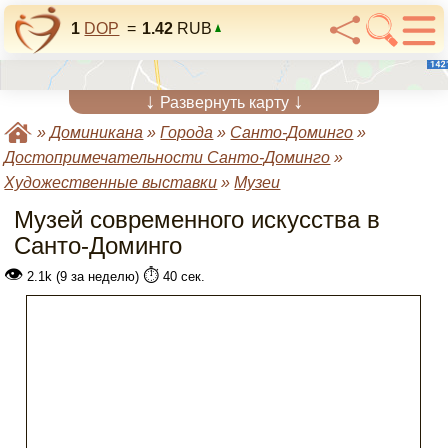
1
DOP
=
1.42
RUB
↓
↓
Развернуть карту
»
Доминикана
»
Города
»
Санто-Доминго
»
Достопримечательности Санто-Доминго
»
Художественные выставки
»
Музеи
Музей современного искусства в
Санто-Доминго
👁
⏱️
2.1k (9 за неделю)
40 сек.