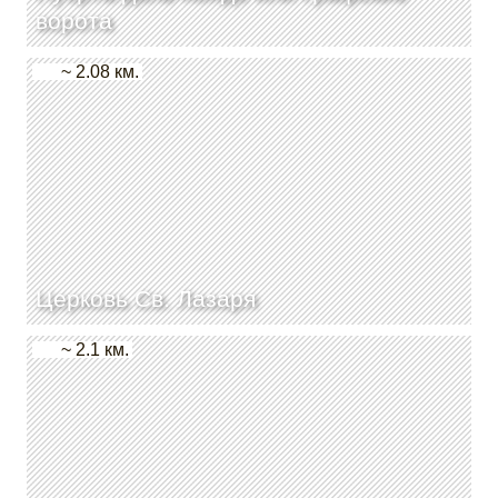
ворота
~ 2.08 км.
Церковь Св. Лазаря
~ 2.1 км.