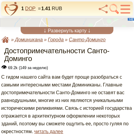
1
DOP
=
1.41
RUB
↓
↓
Развернуть карту
»
Доминикана
»
Города
»
Санто-Доминго
Достопримечательности Санто-
Доминго
👁
69.2k (149 за неделю)
С гидом нашего сайта вам будет проще разобраться с
самыми интересными местами Доминиканы. Главные
достопримечательности Санто-Доминго не оставят вас
равнодушными, многие из них являются уникальными
историческими реликвиями. Связь с историей государства
отражается в архитектурном оформлении некоторых
зданий, поэтому вы сможете ощутить ее, просто гуляя по
окрестностям.
читать далее