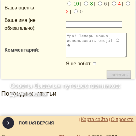
10
|
8
|
6
|
4
|
Ваша оценка:
2
|
0
Ваше имя (не
обязательно):
Комментарий:
Я не робот
Советы бывалых путешественников:
Последние статьи
Доминикана
Карта сайта
О проекте
ПОЛНАЯ ВЕРСИЯ