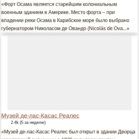
«Форт Осама является старейшим колониальным
военным зданием в Америке. Место форта – при
впадении реки Осама в Карибское море было выбрано
губернатором Николасом де Овандо (Nicolás de Ova...»
Музей де-лас-Касас Реалес
2.4k (5 за неделю)
«Музей де-лас-Касас Реалес был открыт в здании Дворца