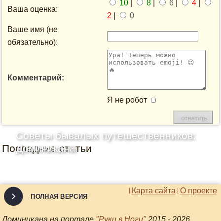
10
|
8
|
6
|
4
|
Ваша оценка:
2
|
0
Ваше имя (не
обязательно):
Комментарий:
Я не робот
Советы бывалых путешественников:
Последние статьи
Доминикана
Карта сайта
О проекте
ПОЛНАЯ ВЕРСИЯ
Доминикана на портале
"Руки в Ноги"
2015 - 2026