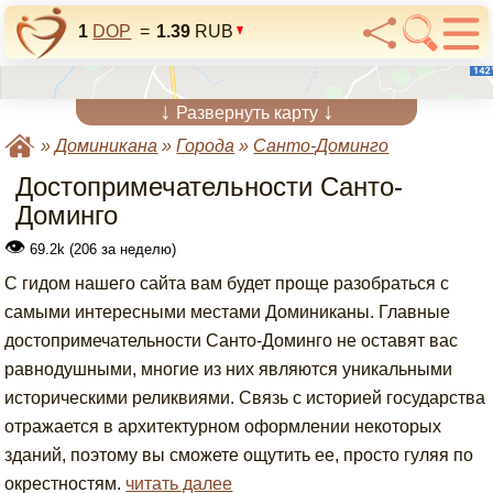
1
DOP
=
1.39
RUB
↓
↓
Развернуть карту
»
Доминикана
»
Города
»
Санто-Доминго
Достопримечательности Санто-
Доминго
👁
69.2k (206 за неделю)
С гидом нашего сайта вам будет проще разобраться с
самыми интересными местами Доминиканы. Главные
достопримечательности Санто-Доминго не оставят вас
равнодушными, многие из них являются уникальными
историческими реликвиями. Связь с историей государства
отражается в архитектурном оформлении некоторых
зданий, поэтому вы сможете ощутить ее, просто гуляя по
окрестностям.
читать далее