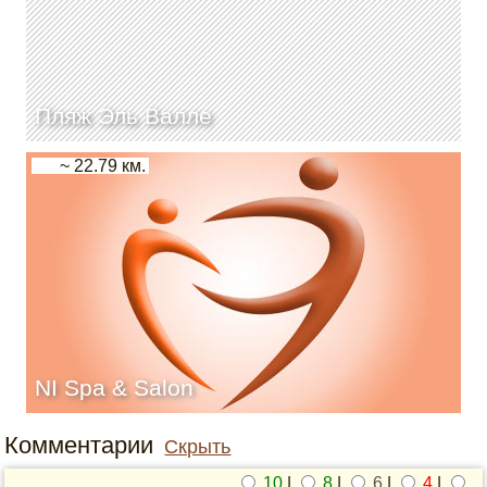
Пляж Эль Валле
~ 22.79 км.
NI Spa & Salon
Комментарии
Скрыть
10
|
8
|
6
|
4
|