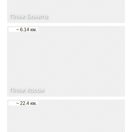
Пляж Бонита
~ 6.14 км.
Пляж Косон
~ 22.4 км.