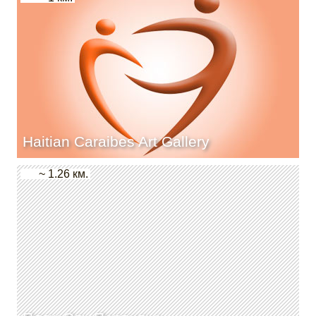
Haitian Caraibes Art Gallery
~ 1.26 км.