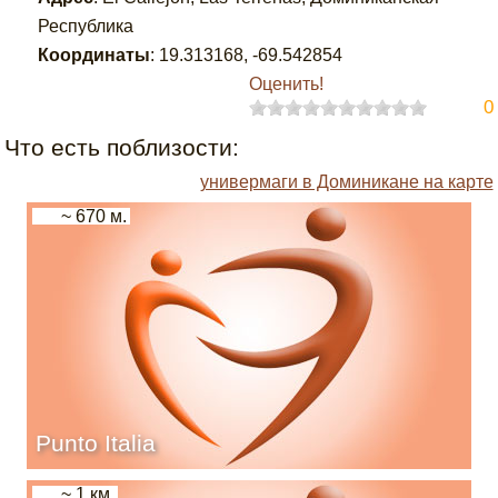
Республика
Координаты
:
19.313168
,
-69.542854
Оценить!
0
Что есть поблизости:
универмаги в Доминикане на карте
~ 670 м.
Punto Italia
~ 1 км.