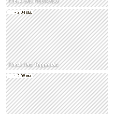
Пляж Эль Портильо
~ 2.04 км.
Пляж Лас Терренас
~ 2.98 км.