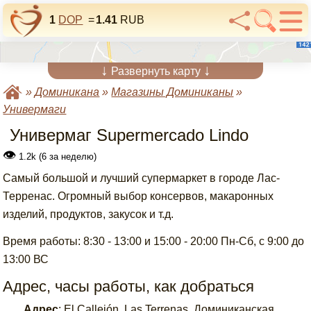
1
DOP
=
1.41
RUB
↓
↓
Развернуть карту
»
Доминикана
»
Магазины Доминиканы
»
Универмаги
Универмаг Supermercado Lindo
👁
1.2k (6 за неделю)
Самый большой и лучший супермаркет в городе Лас-
Терренас. Огромный выбор консервов, макаронных
изделий, продуктов, закусок и т.д.
Время работы: 8:30 - 13:00 и 15:00 - 20:00 Пн-Сб, с 9:00 до
13:00 ВС
Адрес, часы работы, как добраться
Адрес
:
El Callejón, Las Terrenas, Доминиканская