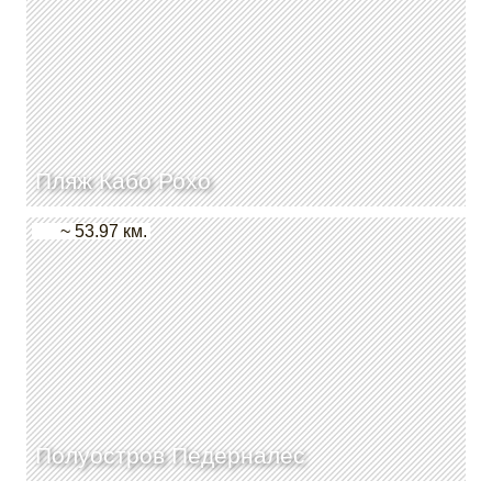
Пляж Кабо Рохо
~ 53.97 км.
Полуостров Педерналес