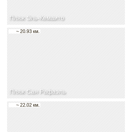
Пляж Эль-Кемаито
~ 20.93 км.
Пляж Сан Рафаэль
~ 22.02 км.