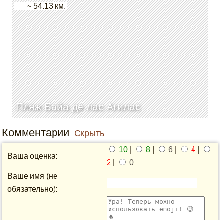
~ 54.13 км.
Пляж Байа де лас Агилас
Комментарии
Скрыть
10
|
8
|
6
|
4
|
Ваша оценка:
2
|
0
Ваше имя (не
обязательно):