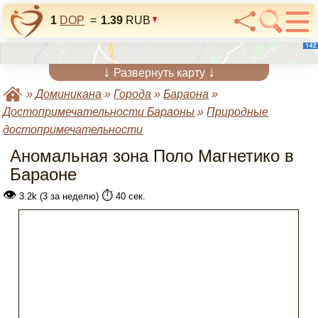
1
DOP
=
1.39
RUB
↓
↓
Развернуть карту
»
Доминикана
»
Города
»
Бараона
»
Достопримечательности Бараоны
»
Природные
достопримечательности
Аномальная зона Поло Магнетико в
Бараоне
👁
⏱️
3.2k (3 за неделю)
40 сек.