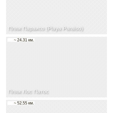
Пляж Параисо (Playa Paraiso)
~ 24.31 км.
Пляж Лос Патос
~ 52.55 км.