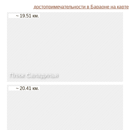
достопримечательности в Бараоне на карте
~ 19.51 км.
Пляж Саладилья
~ 20.41 км.