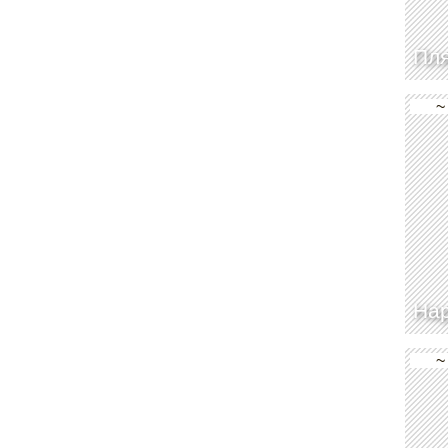
Пл
~
Hap
~