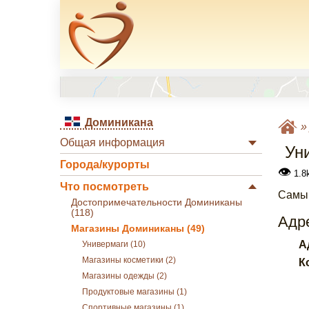
Доминикана
Общая информация
Ун
Города/курорты
👁
1.8k
Что посмотреть
Самый
Достопримечательности Доминиканы
(118)
Адре
Магазины Доминиканы (49)
А
Универмаги (10)
Магазины косметики (2)
К
Магазины одежды (2)
Продуктовые магазины (1)
Спортивные магазины (1)