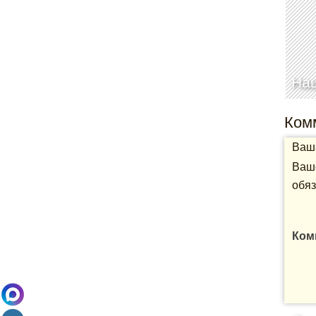
Нац
Ком
Ваша
Ваше
обяз
Ком