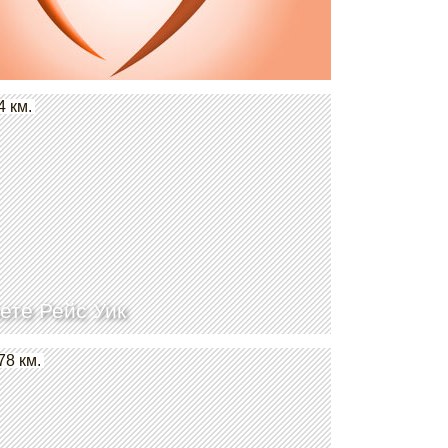
4 км.
ете Рейс Уик
78 км.