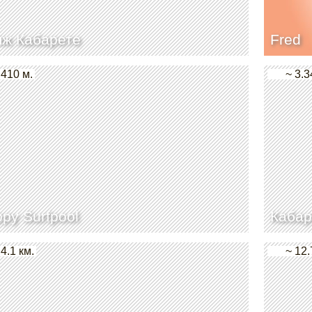
яж Кабарете
Fred
 410 м.
~ 3.3
py Surfpool
Кабар
 4.1 км.
~ 12.