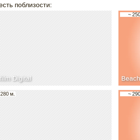
есть поблизости:
~ 250
film Digital
Beach
 280 м.
~ 290