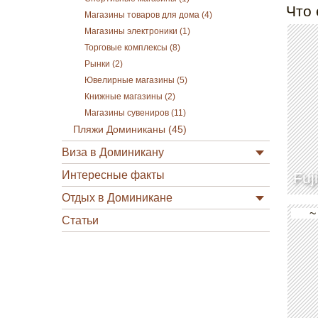
Что 
Магазины товаров для дома (4)
Магазины электроники (1)
Торговые комплексы (8)
Рынки (2)
Ювелирные магазины (5)
Книжные магазины (2)
Магазины сувениров (11)
Пляжи Доминиканы (45)
Виза в Доминикану
Интересные факты
Fuji
Отдых в Доминикане
~
Статьи