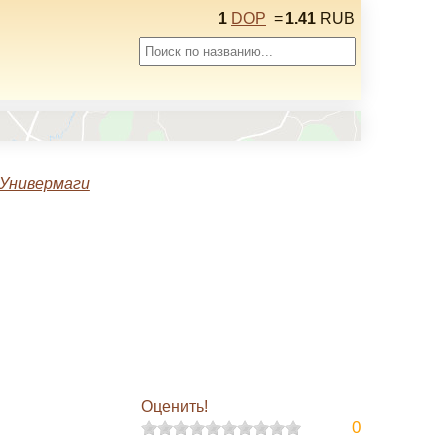
1
DOP
=
1.41
RUB
Универмаги
Оценить!
0