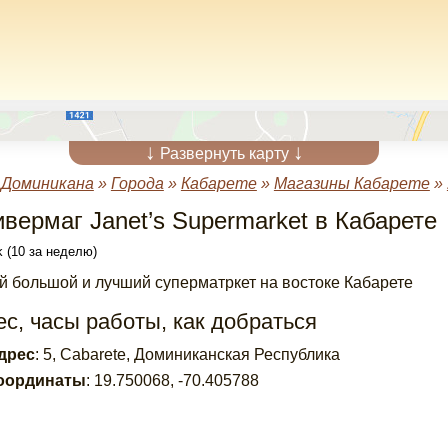
↓
↓
Развернуть карту
»
Доминикана
»
Города
»
Кабарете
»
Магазины Кабарете
»
ивермаг Janet’s Supermarket в Кабарете
 (10 за неделю)
 большой и лучший суперматркет на востоке Кабарете
с, часы работы, как добраться
дрес
:
5, Cabarete, Доминиканская Республика
оординаты
:
19.750068
,
-70.405788