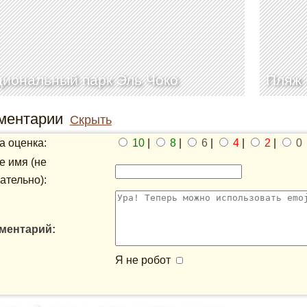
иональный парк Эль Чоко
Пляж 
ментарии
Скрыть
 оценка:
10
|
8
|
6
|
4
|
2
|
0
 имя (не
ательно):
ментарий:
Я не робот