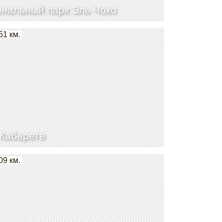
нальный парк Эль Чоко
51 км.
Кабарете
09 км.