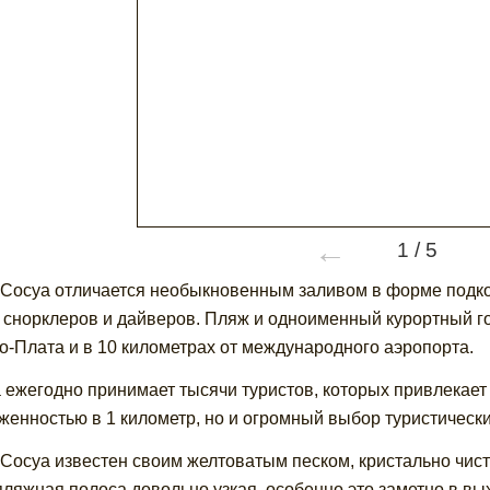
←
1
/
5
Сосуа отличается необыкновенным заливом в форме подко
 снорклеров и дайверов. Пляж и одноименный курортный го
о-Плата и в 10 километрах от международного аэропорта.
 ежегодно принимает тысячи туристов, которых привлекает
женностью в 1 километр, но и огромный выбор туристически
Сосуа известен своим желтоватым песком, кристально чис
пляжная полоса довольно узкая, особенно это заметно в вы