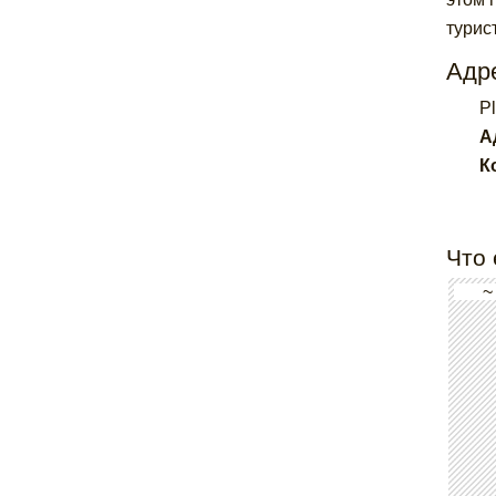
турис
Адре
P
А
К
Что 
~