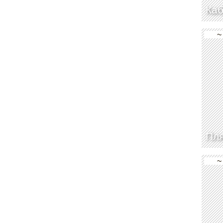
Каб
~
Пл
~