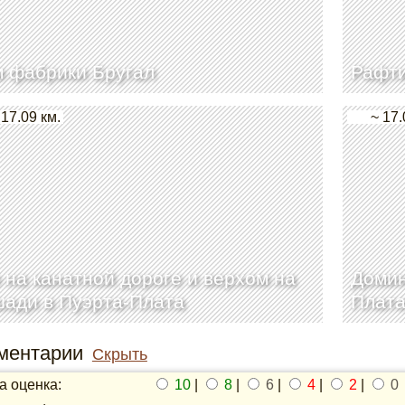
 фабрики Бругал
Рафти
 17.09 км.
~ 17.
 на канатной дороге и верхом на
Домин
ади в Пуэрта-Плата
Плат
ментарии
Скрыть
 оценка:
10
|
8
|
6
|
4
|
2
|
0