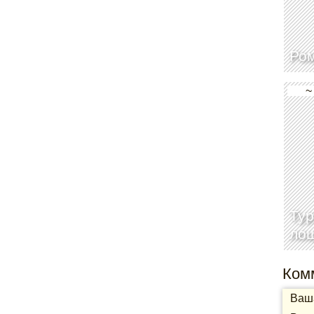
Ром
~
Тур
лош
Ком
Ваша