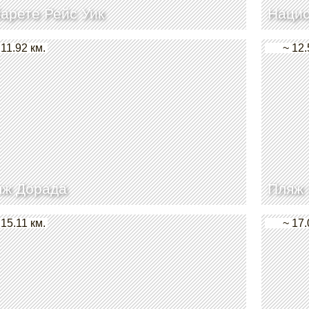
арете Рейс Уик
Нацио
 11.92 км.
~ 12.
яж Дорада
Пляж 
 15.11 км.
~ 17.