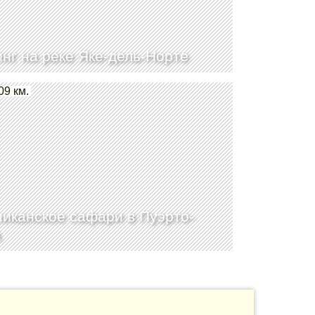
нг на реке Яке-дель-Норте
09 км.
иканское сафари в Пуэрто-
а