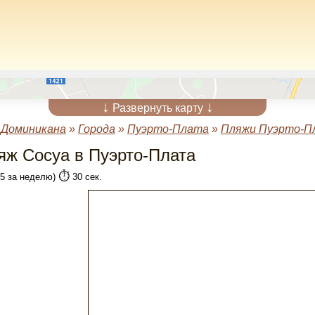
↓
↓
Развернуть карту
»
Доминикана
»
Города
»
Пуэрто-Плата
»
Пляжи Пуэрто-П
яж Сосуа в Пуэрто-Плата
⏱️
(5 за неделю)
30 сек.