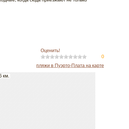
Оценить!
0
пляжи в Пуэрто-Плата на карте
6 км.