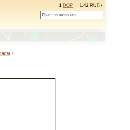
1
DOP
=
1.42
RUB
лата
»