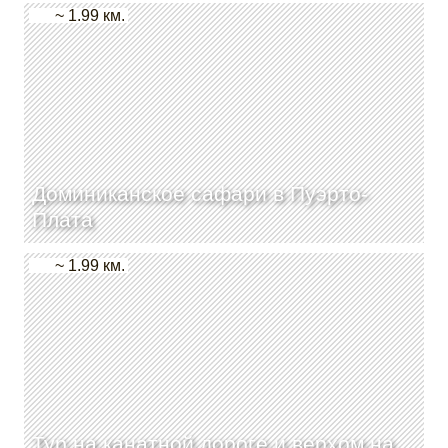
~ 1.99 км.
Доминиканское сафари в Пуэрто-
Плата
~ 1.99 км.
Тур на канатной дороге и верхом на