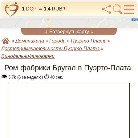
1
DOP
=
1.4
RUB
↓
↓
Развернуть карту
»
Доминикана
»
Города
»
Пуэрто-Плата
»
Достопримечательности Пуэрто-Плата
»
Винодельни/пивоварни
Ром фабрики Бругал в Пуэрто-Плата
👁
⏱️
3.7k (8 за неделю)
40 сек.