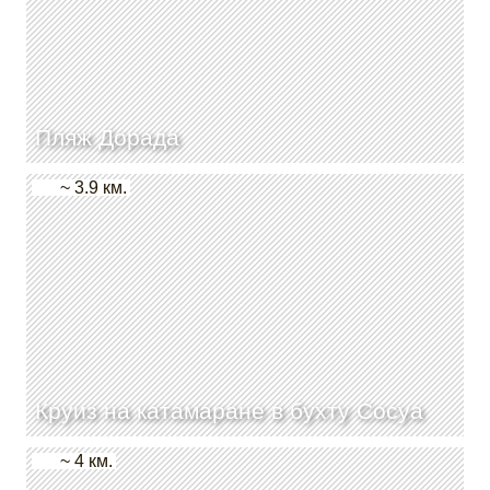
Пляж Дорада
~ 3.9 км.
Круиз на катамаране в бухту Сосуа
~ 4 км.