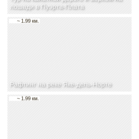
лошади в Пуэрта-Плата
~ 1.99 км.
Рафтинг на реке Яке-дель-Норте
~ 1.99 км.