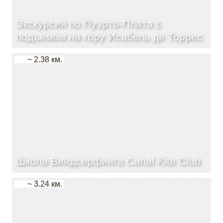
Экскурсия по Пуэрто-Плата с
подъемом на гору Исабель де Торрес
~ 2.38 км.
Школа Виндсерфинга Canal Kite Club
~ 3.24 км.