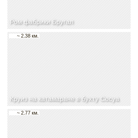
Ром фабрики Бругал
~ 2.38 км.
Круиз на катамаране в бухту Сосуа
~ 2.77 км.