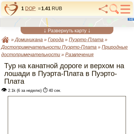
1
DOP
=
1.41
RUB
↓
↓
Развернуть карту
»
Доминикана
»
Города
»
Пуэрто-Плата
»
Достопримечательности Пуэрто-Плата
»
Природные
достопримечательности
»
Развлечения
Тур на канатной дороге и верхом на
лошади в Пуэрта-Плата в Пуэрто-
Плата
👁
⏱️
2.1k (6 за неделю)
40 сек.