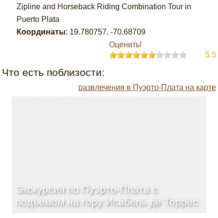
Zipline and Horseback Riding Combination Tour in
Puerto Plata
Координаты
:
19.780757
,
-70.68709
Оценить!
5.5
Что есть поблизости:
развлечения в Пуэрто-Плата на карте
Экскурсия по Пуэрто-Плата с
подъемом на гору Исабель де Торрес