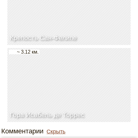
Крепость Сан-Фелипе
~ 3.12 км.
Гора Исабель де Торрес
Комментарии
Скрыть