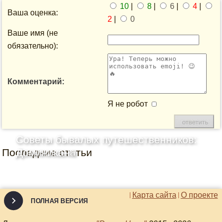
10
|
8
|
6
|
4
|
Ваша оценка:
2
|
0
Ваше имя (не
обязательно):
Комментарий:
Я не робот
Советы бывалых путешественников:
Последние статьи
Доминикана
Карта сайта
О проекте
ПОЛНАЯ ВЕРСИЯ