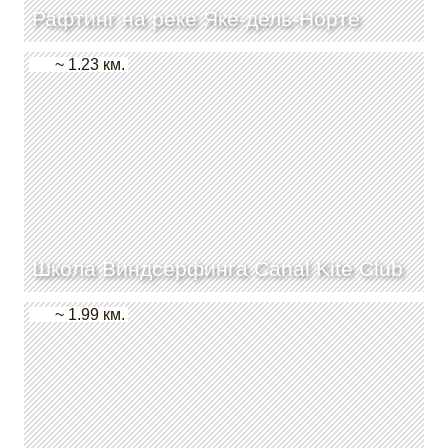
Рафтинг на реке Яке-дель-Норте
~ 1.23 км.
Школа Виндсерфинга Canal Kite Club
~ 1.99 км.