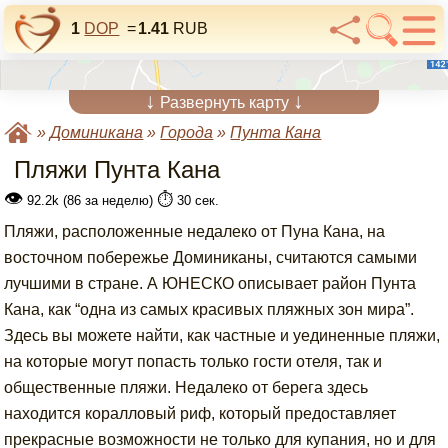
1
DOP
=
1.41
RUB
↓
↓
Развернуть карту
»
Доминикана
»
Города
»
Пунта Кана
Пляжи Пунта Кана
👁
⏱️
92.2k (86 за неделю)
30 сек.
Пляжи, расположенные недалеко от Пуна Кана, на
восточном побережье Доминиканы, считаются самыми
лучшими в стране. А ЮНЕСКО описывает район Пунта
Кана, как “одна из самых красивых пляжных зон мира”.
Здесь вы можете найти, как частные и уединенные пляжи,
на которые могут попасть только гости отеля, так и
общественные пляжи. Недалеко от берега здесь
находится коралловый риф, который предоставляет
прекрасные возможности не только для купания, но и для