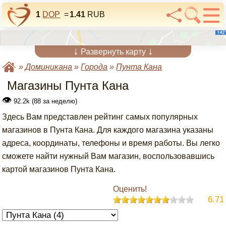
1
DOP
=
1.41
RUB
↓
↓
Развернуть карту
»
Доминикана
»
Города
»
Пунта Кана
Магазины Пунта Кана
👁
92.2k (88 за неделю)
Здесь Вам представлен рейтинг самых популярных
магазинов в Пунта Кана. Для каждого магазина указаны
адреса, координаты, телефоны и время работы. Вы легко
сможете найти нужный Вам магазин, воспользовавшись
картой магазинов Пунта Кана.
Оценить!
6.71