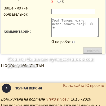
2
|
0
Ваше имя (не
обязательно):
Комментарий:
Я не робот
Советы бывалых путешественников:
Последние статьи
Доминикана
Карта сайта
О проекте
ПОЛНАЯ ВЕРСИЯ
Доминикана на портале
"Руки в Ноги"
2015 - 2026
При полной или частичной перепечатке редакционных и