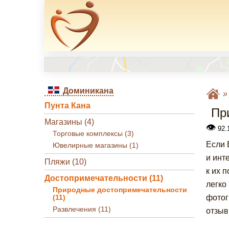
Доминикана
Пунта Кана
Пр
Магазины (4)
👁
92.1
Торговые комплексы (3)
Если 
Ювелирные магазины (1)
и инт
Пляжи (10)
к их 
Достопримечательности (11)
легко
Природные достопримечательности
фотог
(11)
Развлечения (11)
отзыв