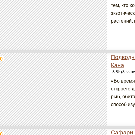
тем, кто х
экзотичес
растений,
Подводн
0
Кана
3.8k (8 за н
«Во время
откроете 
рыб, обит
способ изу
Cафари н
0