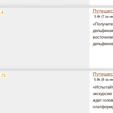
Путешес
.4
3.4k (7 за н
«Получите
дельфинам
восточном
дельфинов 
Путешест
.75
5.8k (8 за н
«Испытайт
экскурсию
ждет голо
платформу