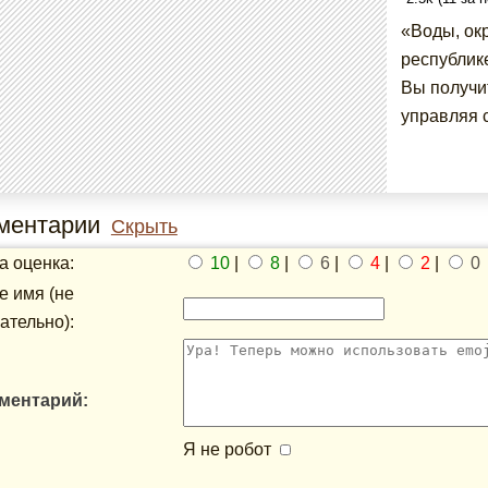
«Воды, ок
республик
Вы получи
управляя 
ментарии
Скрыть
 оценка:
10
|
8
|
6
|
4
|
2
|
0
 имя (не
ательно):
ментарий:
Я не робот