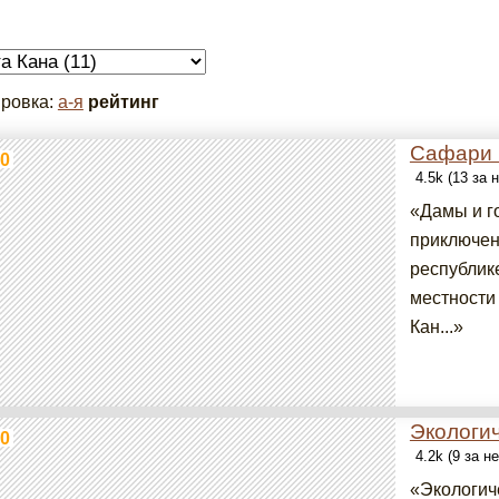
ровка:
а-я
рейтинг
Сафари н
0
4.5k (13 за
«Дамы и го
приключен
республик
местности
Кан...»
Экологи
0
4.2k (9 за н
«Экологич