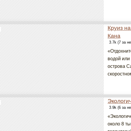
Круиз на
Кана
3.7k (7 за н
«Отдохнит
водой или
острова С
скоростном
Экологич
3.9k (6 за н
«Экологич
около 8 т