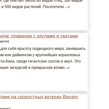
, где обитает около 80 видов птиц, 160 видов
и 500 видов растений. Посетители ...»
иум, плавание с акулами и скатами
еделю)
 для себя красоту подводного мира, занявшись
ом или дайвингом у крупнейших коралловых
а-Кана, среди гигантских скатов и акул. Это
чших экскурсий и прекрасная возмо...»
твие на скоростных катерах Bavaro
неделю)