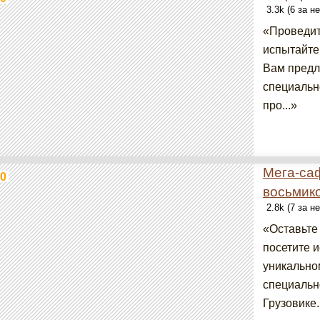
3.3k (6 за н
«Проведит
испытайте
Вам предл
специальн
про...»
Мега-са
0
восьмик
2.8k (7 за н
«Оставьте
посетите 
уникально
специальн
Грузовике.