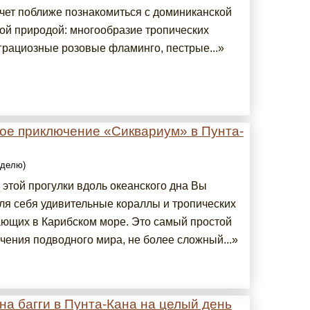
очет поближе познакомиться с доминиканской
кой природой: многообразие тропических
 грациозные розовые фламинго, пестрые...»
ое приключение «Сиквариум» в Пунта-
еделю)
 этой прогулки вдоль океанского дна Вы
для себя удивительные кораллы и тропических
ающих в Карибском море. Это самый простой
чения подводного мира, не более сложный...»
а багги в Пунта-Кана на целый день