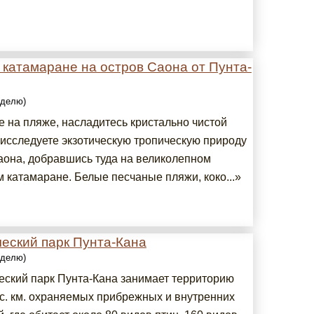
 катамаране на остров Саона от Пунта-
еделю)
е на пляже, насладитесь кристально чистой
 исследуете экзотическую тропическую природу
аона, добравшись туда на великолепном
 катамаране. Белые песчаные пляжи, коко...»
еский парк Пунта-Кана
еделю)
еский парк Пунта-Кана занимает территорию
ыс. км. охраняемых прибрежных и внутренних