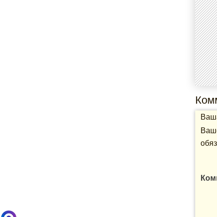
Ком
Ваша
Ваше
обяз
Ком