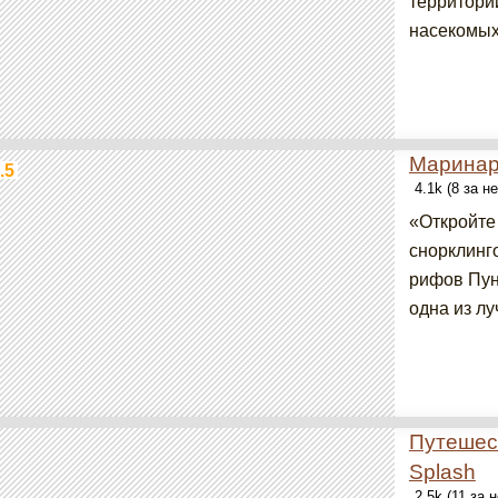
территорий
насекомых 
Маринар
.5
4.1k (8 за н
«Откройте
снорклинг
рифов Пунт
одна из лу
Путешес
Splash
2.5k (11 за 