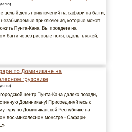
еделю)
е целый день приключений на сафари на багги,
 незабываемые приключения, которые может
ожить Пунта-Кана. Вы проедете на
ом багги через рисовые поля, вдоль пляжей,
фари по Доминикане на
олесном грузовике
еделю)
 городской центр Пунта-Кана далеко позади,
истинную Доминикану! Присоединяйтесь к
му туру по Доминиканской Республике на
ом восьмиколесном монстре - Сафари-
..»