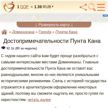
1
DOP
=
1.39
RUB
↓
↓
Развернуть карту
»
Доминикана
»
Города
»
Пунта Кана
Достопримечательности Пунта Кана
👁
92.1k (80 за неделю)
С гидом нашего сайта вам будет проще разобраться с
самыми интересными местами Доминиканы. Главные
достопримечательности Пунта Кана не оставят вас
равнодушными, многие из них являются уникальными
историческими реликвиями. Связь с историей государства
отражается в архитектурном оформлении некоторых
зданий, поэтому вы сможете ощутить ее, просто гуляя по
окрестностям.
читать далее