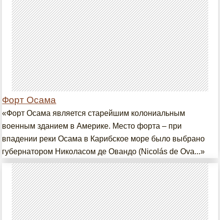
Форт Осама
«Форт Осама является старейшим колониальным
военным зданием в Америке. Место форта – при
впадении реки Осама в Карибское море было выбрано
губернатором Николасом де Овандо (Nicolás de Ova...»