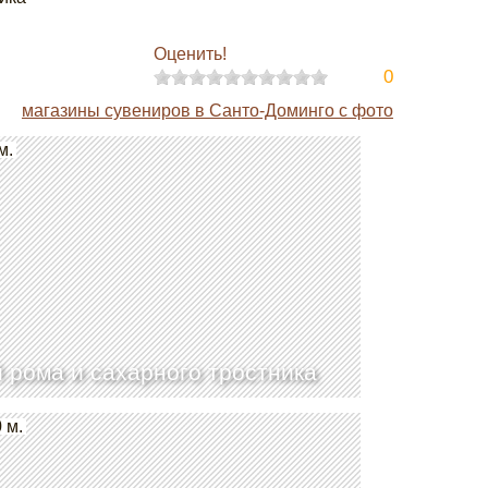
Оценить!
0
магазины сувениров в Санто-Доминго с фото
м.
 рома и сахарного тростника
 м.