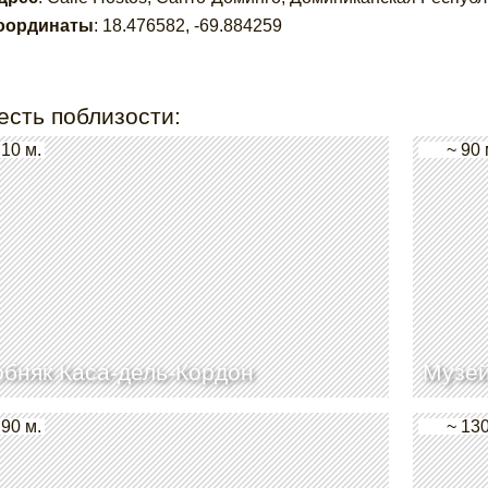
оординаты
:
18.476582
,
-69.884259
есть поблизости:
 10 м.
~ 90 
бняк Каса-дель-Кордон
Музей
 90 м.
~ 130