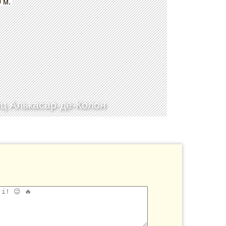
 м.
ц Алькасар-де-Колон