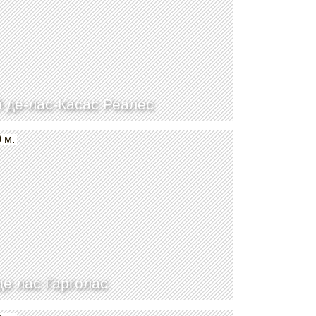
 де-лас-Касас Реалес
 м.
де лас Гарголас