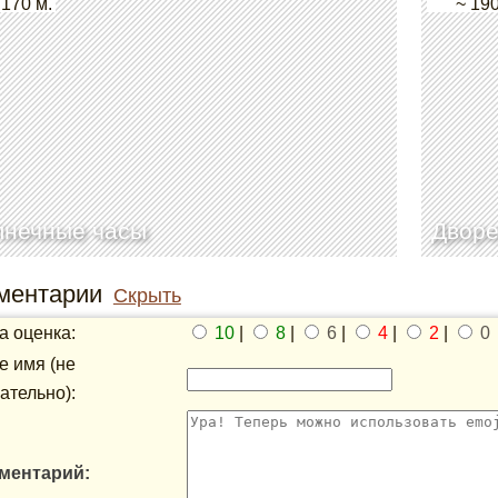
 170 м.
~ 190
лнечные часы
Дворе
ментарии
Скрыть
 оценка:
10
|
8
|
6
|
4
|
2
|
0
 имя (не
ательно):
ментарий: