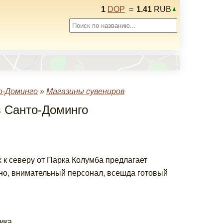
1
DOP
=
1.41
RUB
о-Доминго
»
Магазины сувениров
 в Санто-Доминго
 к северу от Парка Колумба предлагает
жно, внимательный персонал, всешда готовый
ика