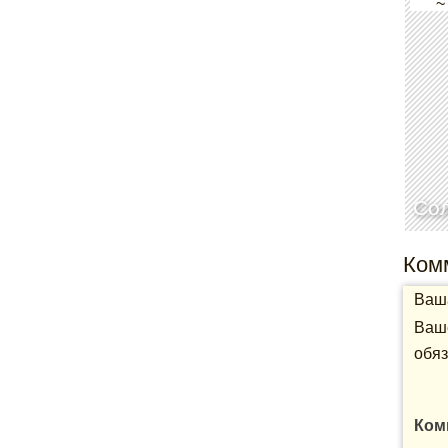
~
Со
Ком
Ваша
Ваше
обяз
Ком