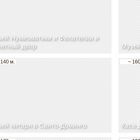
ей Нумизматики и Филателии и
нетный двор
Музей
 140 м.
~ 160
ей янтаря в Санто-Доминго
Каса 