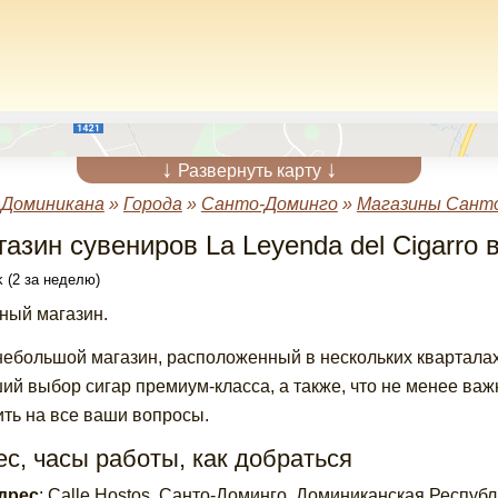
↓
↓
Развернуть карту
»
Доминикана
»
Города
»
Санто-Доминго
»
Магазины Сант
газин сувениров La Leyenda del Cigarro
 (2 за неделю)
ный магазин.
небольшой магазин, расположенный в нескольких кварталах
ий выбор сигар премиум-класса, а также, что не менее ва
ить на все ваши вопросы.
с, часы работы, как добраться
дрес
:
Calle Hostos, Санто-Доминго, Доминиканская Республ