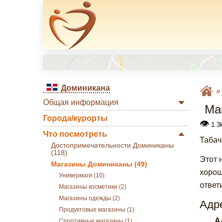
Доминикана
Общая информация
Ма
Города/курорты
👁
1.3k
Что посмотреть
Табач
Достопримечательности Доминиканы
(118)
Этот 
Магазины Доминиканы (49)
хорош
Универмаги (10)
ответ
Магазины косметики (2)
Магазины одежды (2)
Адре
Продуктовые магазины (1)
А
Спортивные магазины (1)