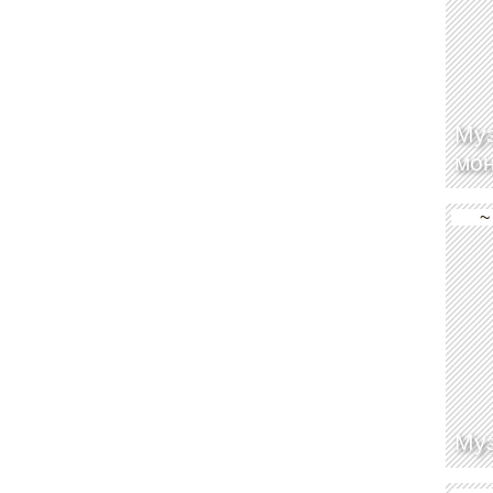
Муз
мо
~
Муз