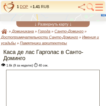
1
DOP
=
1.41
RUB
↓
↓
Развернуть карту
»
Доминикана
»
Города
»
Санто-Доминго
»
Достопримечательности Санто-Доминго
»
Имения и
усадьбы
»
Памятники архитектуры
Каса де лас Гарголас в Санто-
Доминго
👁
⏱️
1.6k (9 за неделю)
40 сек.