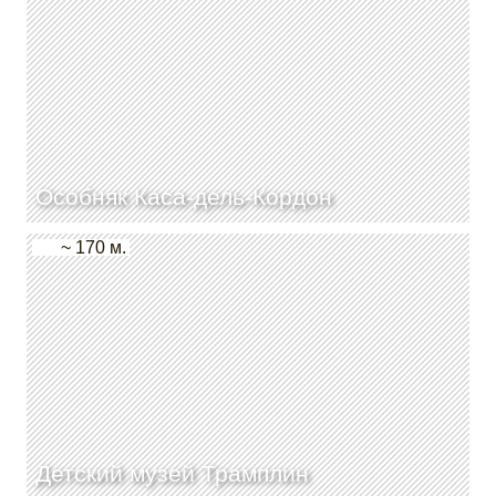
Особняк Каса-дель-Кордон
~ 170 м.
Детский музей Трамплин