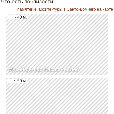
Что есть поблизости:
памятники архитектуры в Санто-Доминго на карте
~ 40 м.
Музей де-лас-Касас Реалес
~ 50 м.