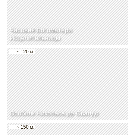
Часовня Богоматери
Исцелительницы
~ 120 м.
Особняк Николаса де Овандо
~ 150 м.