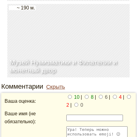
~ 190 м.
Музей Нумизматики и Филателии и
монетный двор
Комментарии
Скрыть
10
|
8
|
6
|
4
|
Ваша оценка:
2
|
0
Ваше имя (не
обязательно):