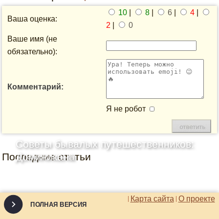
10
|
8
|
6
|
4
|
Ваша оценка:
2
|
0
Ваше имя (не
обязательно):
Комментарий:
Я не робот
Советы бывалых путешественников:
Последние статьи
Доминикана
Карта сайта
О проекте
ПОЛНАЯ ВЕРСИЯ