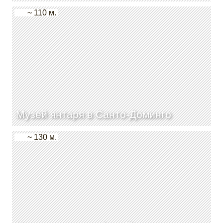
~ 110 м.
Музей янтаря в Санто-Доминго
~ 130 м.