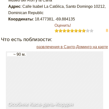
Museo del Ron y la Caña
Адрес
:
Calle Isabel La Católica, Santo Domingo 10212,
Dominican Republic
Координаты
:
18.477381
,
-69.884135
Оценить!
8
Что есть поблизости:
развлечения в Санто-Доминго на карте
~ 90 м.
Особняк Каса-дель-Кордон