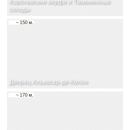
Королевские верфи и Таможенные
склады
~ 150 м.
Дворец Алькасар-де-Колон
~ 170 м.