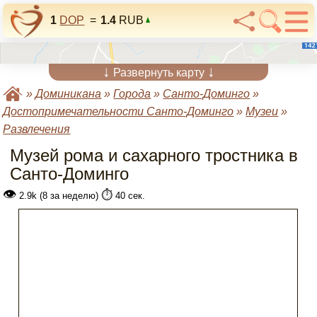
1
DOP
=
1.4
RUB
↓
↓
Развернуть карту
»
Доминикана
»
Города
»
Санто-Доминго
»
Достопримечательности Санто-Доминго
»
Музеи
»
Развлечения
Музей рома и сахарного тростника в
Санто-Доминго
👁
⏱️
2.9k (8 за неделю)
40 сек.