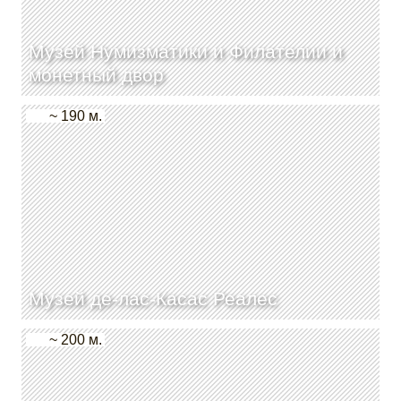
Музей Нумизматики и Филателии и
монетный двор
~ 190 м.
Музей де-лас-Касас Реалес
~ 200 м.