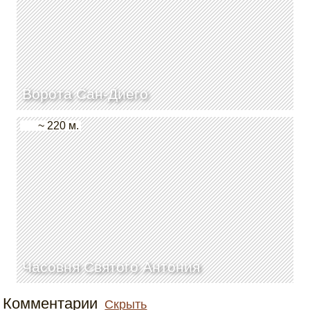
Ворота Сан-Диего
~ 220 м.
Часовня Святого Антония
Комментарии
Скрыть