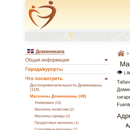
Доминикана
Общая информация
Маг
Города/курорты
👁
1.8k
Что посмотреть
Табач
Достопримечательности Доминиканы
Домин
(118)
Магазины Доминиканы (49)
сигар
Универмаги (10)
Fuent
Магазины косметики (2)
Адре
Магазины одежды (2)
Продуктовые магазины (1)
А
Спортивные магазины (1)