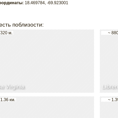
оординаты
:
18.469784
,
-69.923001
есть поблизости:
 320 м.
~ 880
a Virginia
Librer
 1.36 км.
~ 1.3