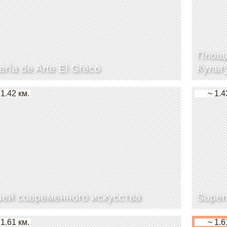
Площа
ería de Arte El Greco
Культ
 1.42 км.
~ 1.4
ей современного искусства
Super
 1.61 км.
~ 1.6