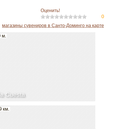
Оценить!
0
магазины сувениров в Санто-Доминго на карте
 м.
ía Cuesta
9 км.