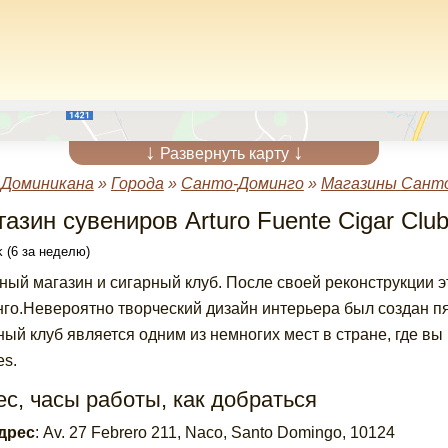
↓
↓
Развернуть карту
»
Доминикана
»
Города
»
Санто-Доминго
»
Магазины Сант
азин сувениров Arturo Fuente Cigar Clu
 (6 за неделю)
ный магазин и сигарный клуб. После своей реконструкции 
го.Невероятно творческий дизайн интерьера был создан п
ный клуб является одним из немногих мест в стране, где вы
es.
с, часы работы, как добраться
дрес
:
Av. 27 Febrero 211, Naco, Santo Domingo, 10124