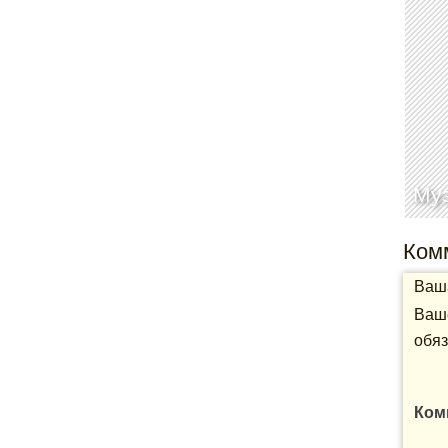
Муз
Ком
Ваша
Ваше
обяз
Ком