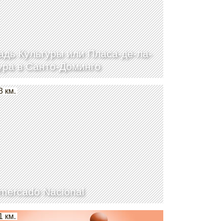
дь Культуры или Пласа-де-ла-
ура в Санто-Доминго
3 км.
mercado Nacional
1 км.