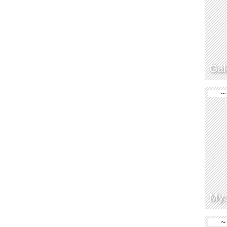
Gal
~
Муз
~