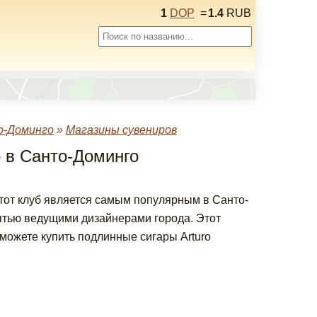
1
DOP
=
1.4
RUB
о-Доминго
»
Магазины сувениров
b в Санто-Доминго
этот клуб является самым популярным в Санто-
ятью ведущими дизайнерами города. Этот
 можете купить подлинные сигары Arturo