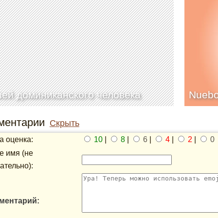
ей доминиканского человека
Nueb
ментарии
Скрыть
 оценка:
10
|
8
|
6
|
4
|
2
|
0
 имя (не
ательно):
ментарий: