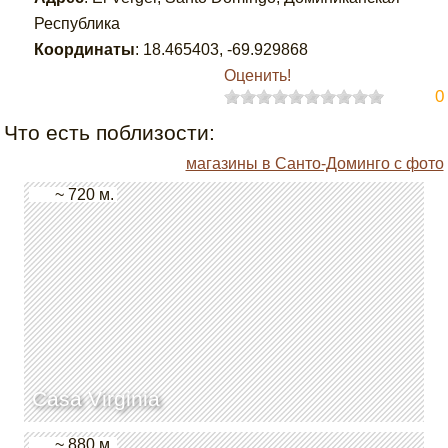
Республика
Координаты
:
18.465403
,
-69.929868
Оценить!
0
Что есть поблизости:
магазины в Санто-Доминго с фото
~ 720 м.
Casa Virginia
~ 880 м.