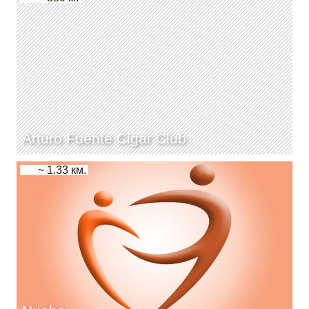
Arturo Fuente Cigar Club
~ 1.33 км.