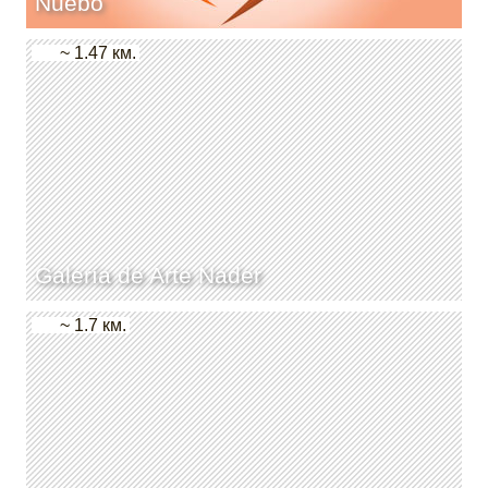
Nuebo
~ 1.47 км.
Galería de Arte Nader
~ 1.7 км.