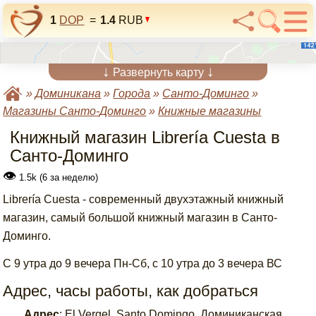
1
DOP
=
1.4
RUB
↓
↓
Развернуть карту
»
Доминикана
»
Города
»
Санто-Доминго
»
Магазины Санто-Доминго
»
Книжные магазины
Книжный магазин Librería Cuesta в
Санто-Доминго
👁
1.5k (6 за неделю)
Librería Cuesta - современный двухэтажный книжный
магазин, самый большой книжный магазин в Санто-
Доминго.
С 9 утра до 9 вечера Пн-Сб, с 10 утра до 3 вечера ВС
Адрес, часы работы, как добраться
Адрес
:
El Vergel, Santo Domingo, Доминиканская