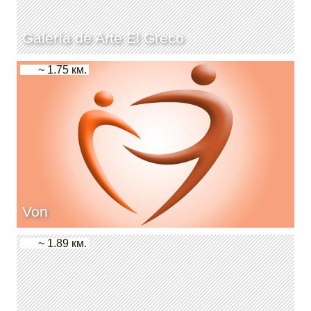
Galería de Arte El Greco
~ 1.75 км.
Von
~ 1.89 км.