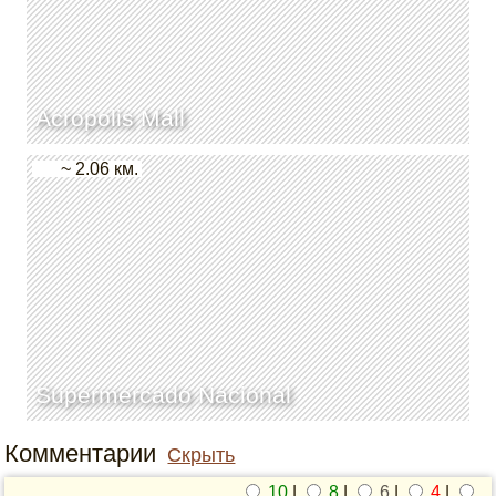
Acropolis Mall
~ 2.06 км.
Supermercado Nacional
Комментарии
Скрыть
10
|
8
|
6
|
4
|