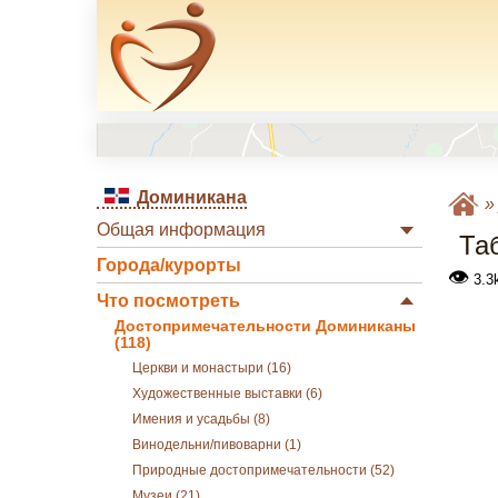
Доминикана
Общая информация
Та
Города/курорты
👁
3.3k
Что посмотреть
Достопримечательности Доминиканы
(118)
Церкви и монастыри (16)
Художественные выставки (6)
Имения и усадьбы (8)
Винодельни/пивоварни (1)
Природные достопримечательности (52)
Музеи (21)