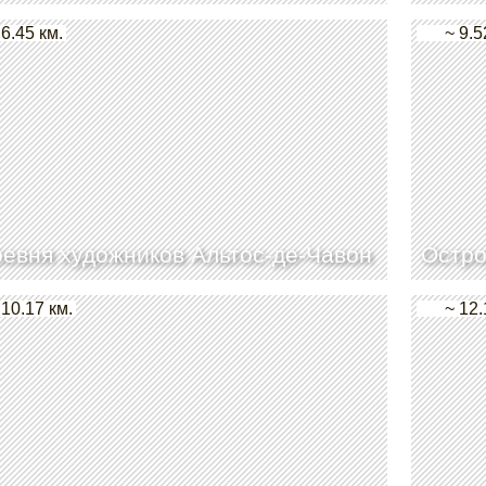
 6.45 км.
~ 9.5
евня художников Альтос-де-Чавон
Остро
 10.17 км.
~ 12.