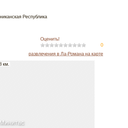
миниканская Республика
Оценить!
0
развлечения в Ла-Романа на карте
8 км.
 Минитас