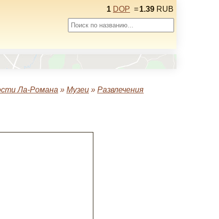
1
DOP
=
1.39
RUB
сти Ла-Романа
»
Музеи
»
Развлечения