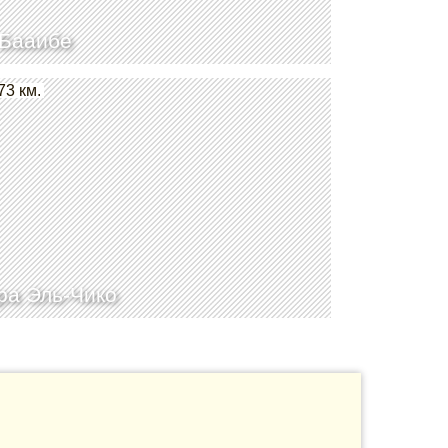
Бааибе
73 км.
а Эль-Чико