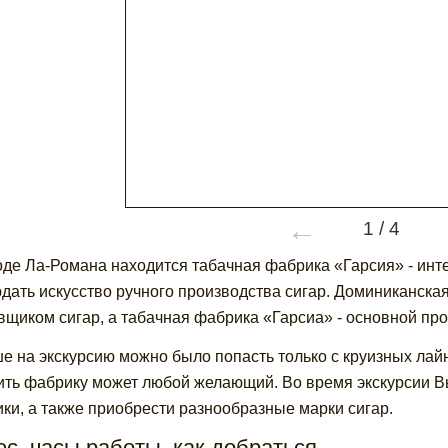
←
1
/
4
оде Ла-Романа находится табачная фабрика «Гарсия» - инт
дать искусство ручного производства сигар. Доминиканска
вщиком сигар, а табачная фабрика «Гарсиа» - основной про
е на экскурсию можно было попасть только с круизных ла
ить фабрику может любой желающий. Во время экскурсии В
ки, а также приобрести разнообразные марки сигар.
с, часы работы, как добраться