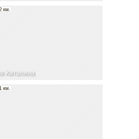
2 км.
в Каталина
1 км.