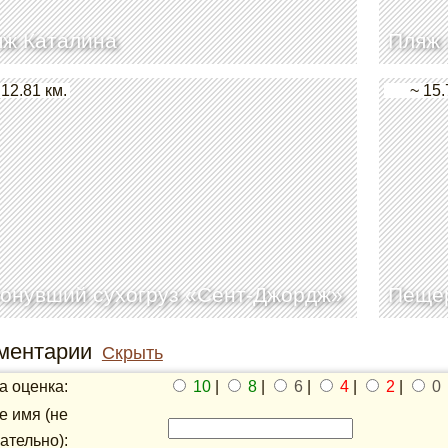
яж Каталина
Пляж 
 12.81 км.
~ 15.
онувший сухогруз «Сент-Джордж»
Пещер
ментарии
Скрыть
 оценка:
10
|
8
|
6
|
4
|
2
|
0
 имя (не
ательно):