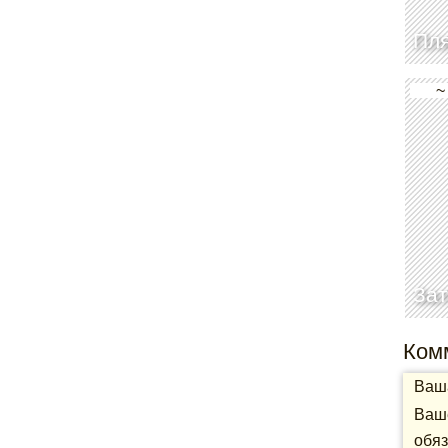
Пл
~
Зат
Ком
Ваша
Ваше
обяз