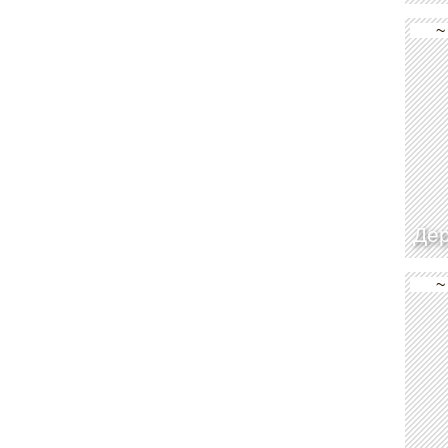
~
Дер
~