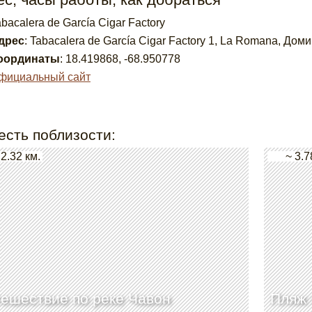
bacalera de García Cigar Factory
дрес
:
Tabacalera de García Cigar Factory 1, La Romana, До
оординаты
:
18.419868
,
-68.950778
фициальный сайт
есть поблизости:
 2.32 км.
~ 3.7
ешествие по реке Чавон
Пляж