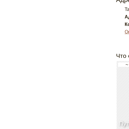
Ta
А
К
О
Что 
~
Пут