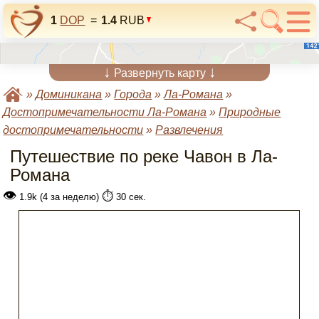
1
DOP
=
1.4
RUB
↓
↓
Развернуть карту
»
Доминикана
»
Города
»
Ла-Романа
»
Достопримечательности Ла-Романа
»
Природные
достопримечательности
»
Развлечения
Путешествие по реке Чавон в Ла-
Романа
👁
⏱️
1.9k (4 за неделю)
30 сек.