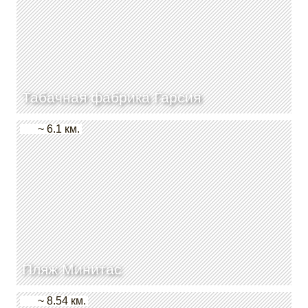
Табачная фабрика Гарсия
~ 6.1 км.
Пляж Минитас
~ 8.54 км.