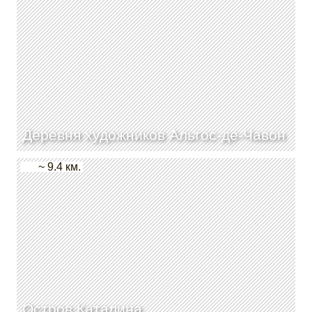
Деревня художников Альтос-де-Чавон
~ 9.4 км.
Остров Каталина