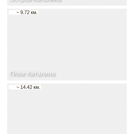
~ 9.72 км.
Пляж Каталина
~ 14.42 км.