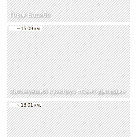
Пляж Бааибе
~ 15.09 км.
Затонувший сухогруз «Сент-Джордж»
~ 18.01 км.