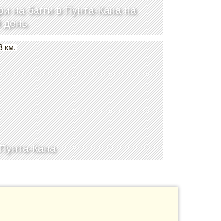
и на багги в Пунта-Кана на
 день
3 км.
Пунта-Кана