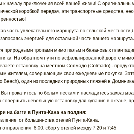
ы к началу приключения всей вашей жизни! С оригинальным
ической коробкой передач, эти транспортные средства, нес
ренностью!
ав часть увлекательного маршрута по сельской местности
 запасаясь энергией для остальной части вашего маршрута.
я природными тропами мимо пальм и банановых плантаций
тняка. На обратном пути по асфальтированной дороге мимо 
елаете остановку на местном Солмадо (Colmado) - продукто
ым жителям, совершающим свои ежедневные покупки. Зате
o Beach), один из последних природных пляжей в Доминика
 Вы прокатитесь по белым пескам и насладитесь захватыва
 совершить небольшую остановку для купания в океане, пр
и на багги в Пунта-Кана на полдня:
вление: от большинства отелей Пунта-Кана.
 отправления: 8:00, сбор у отелей между 7:20 и 7:45