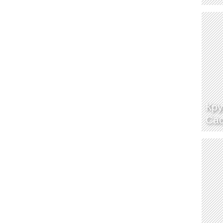
Кру
Сао