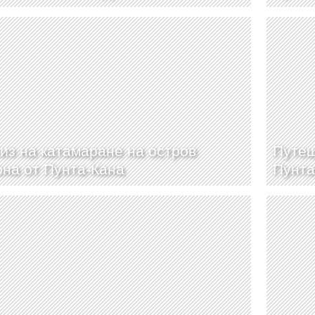
из на катамаране на остров
Путеш
на от Пунта-Кана
Пунта