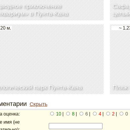
дводное приключение
Cафар
квариум» в Пунта-Кана
целый
 20 м.
~ 1.2
логический парк Пунта-Кана
Пляж 
ментарии
Скрыть
 оценка:
10
|
8
|
6
|
4
|
2
|
0
 имя (не
ательно):