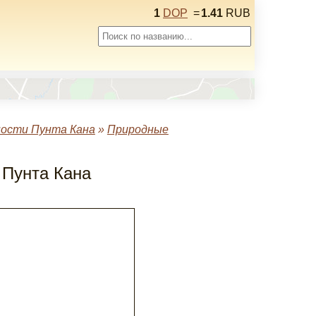
1
DOP
=
1.41
RUB
ости Пунта Кана
»
Природные
 Пунта Кана