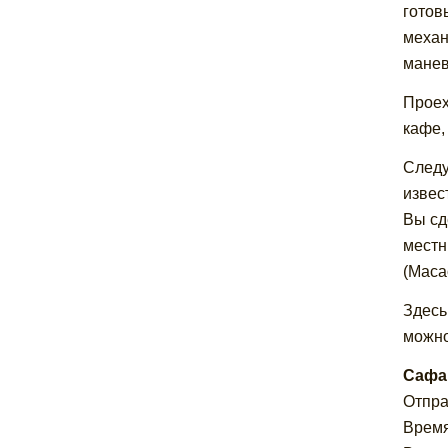
готов
механ
манев
Проех
кафе,
Следу
извес
Вы сд
местн
(Maca
Здесь
можно
Сафар
Отпра
Время