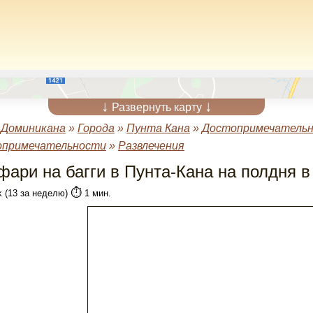
↓
↓
Развернуть карту
»
Доминикана
»
Города
»
Пунта Кана
»
Достопримечательн
опримечательности
»
Развлечения
фари на багги в Пунта-Кана на полдня в
⏱️
k (13 за неделю)
1 мин.