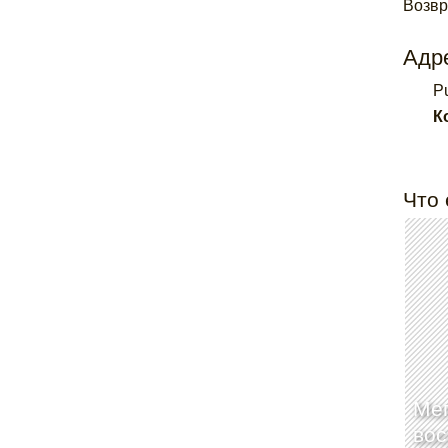
Возвр
Адре
P
К
Что 
Мег
вос