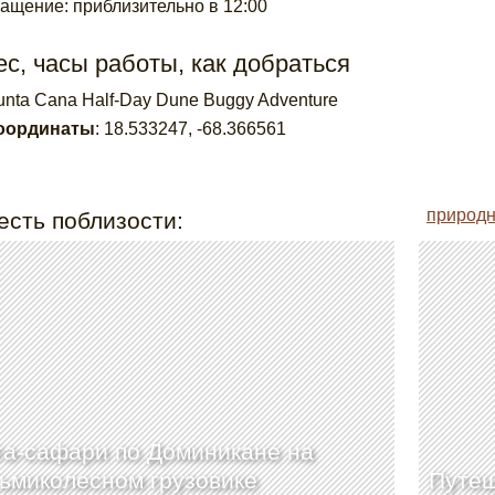
ащение: приблизительно в 12:00
с, часы работы, как добраться
unta Cana Half-Day Dune Buggy Adventure
оординаты
:
18.533247
,
-68.366561
природн
есть поблизости:
а-сафари по Доминикане на
ьмиколесном грузовике
Путеш