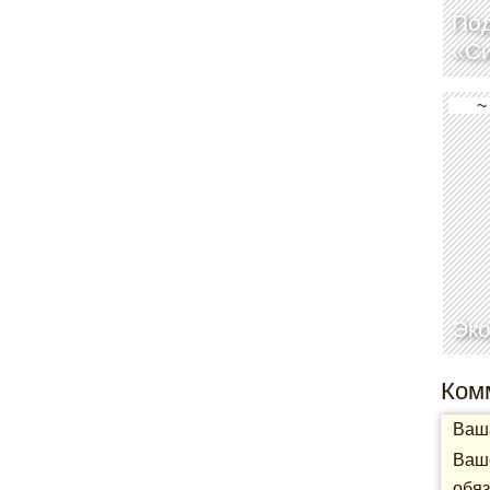
По
«Си
~
Эко
Ком
Ваша
Ваше
обяз