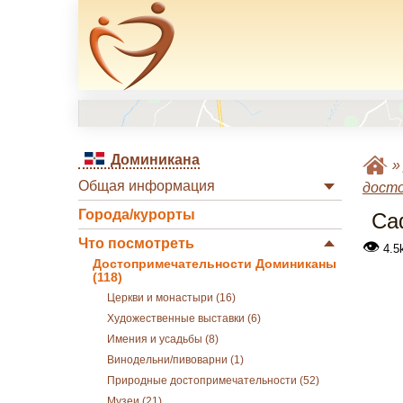
Доминикана
Общая информация
дост
Города/курорты
Са
Что посмотреть
👁
4.5
Достопримечательности Доминиканы
(118)
Церкви и монастыри (16)
Художественные выставки (6)
Имения и усадьбы (8)
Винодельни/пивоварни (1)
Природные достопримечательности (52)
Музеи (21)