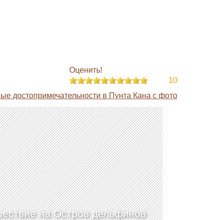
Оценить!
10
ые достопримечательности в Пунта Кана с фото
ествие на Остров дельфинов