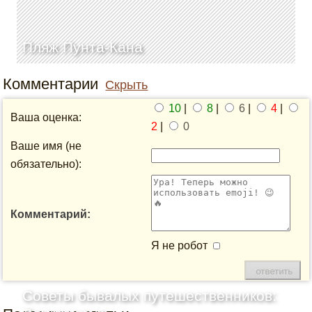
Пляж Пунта-Кана
Комментарии
Скрыть
10
|
8
|
6
|
4
|
Ваша оценка:
2
|
0
Ваше имя (не
обязательно):
Комментарий:
Я не робот
Советы бывалых путешественников: