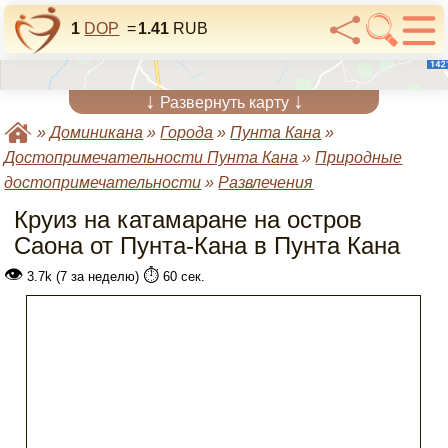
1
DOP
=
1.41
RUB
↓
↓
Развернуть карту
»
Доминикана
»
Города
»
Пунта Кана
»
Достопримечательности Пунта Кана
»
Природные
достопримечательности
»
Развлечения
Круиз на катамаране на остров
Саона от Пунта-Кана в Пунта Кана
👁
⏱️
3.7k (7 за неделю)
60 сек.