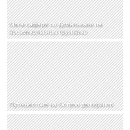
Мега-сафари по Доминикане на
восьмиколесном грузовике
Путешествие на Остров дельфинов