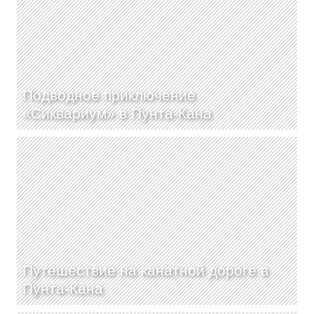
Подводное приключение
«Сиквариум» в Пунта-Кана
Путешествие на канатной дороге в
Пунта-Кана