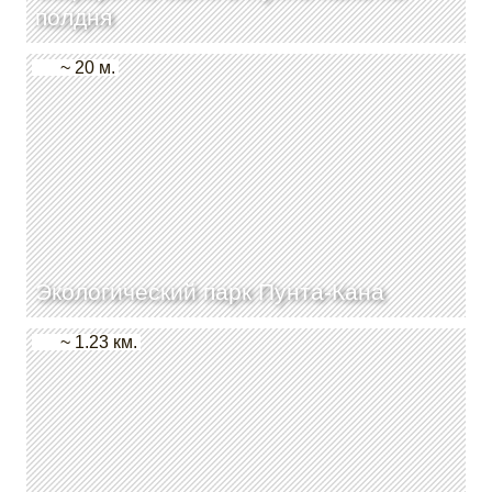
полдня
~ 20 м.
Экологический парк Пунта-Кана
~ 1.23 км.