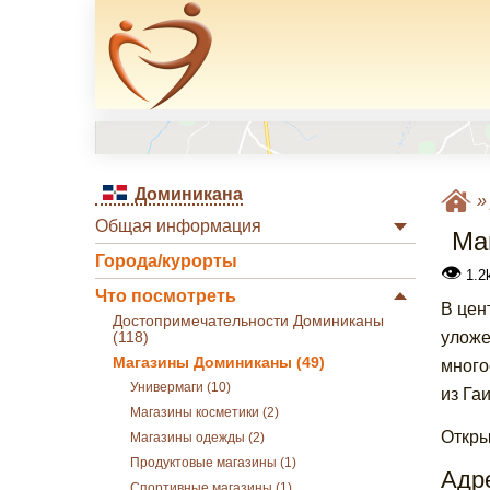
Доминикана
Общая информация
Ма
Города/курорты
👁
1.2k
Что посмотреть
В цен
Достопримечательности Доминиканы
уложе
(118)
Магазины Доминиканы (49)
много
Универмаги (10)
из Гаи
Магазины косметики (2)
Откры
Магазины одежды (2)
Продуктовые магазины (1)
Адре
Спортивные магазины (1)