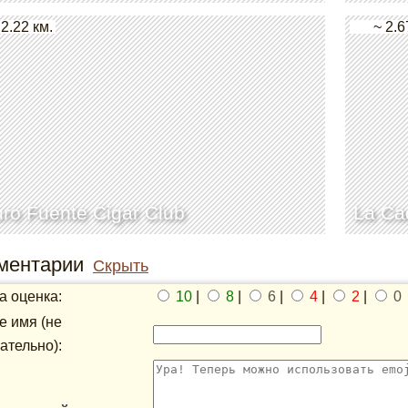
 2.22 км.
~ 2.6
uro Fuente Cigar Club
La Ca
ментарии
Скрыть
 оценка:
10
|
8
|
6
|
4
|
2
|
0
 имя (не
ательно):