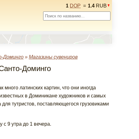
1
DOP
=
1.4
RUB
о-Доминго
»
Магазины сувениров
 Санто-Доминго
 много латинских картин, что они иногда
известных в Доминикане художников и самых
для тутристов, поставляющегося грузовиками
 с 9 утра до 1 вечера.