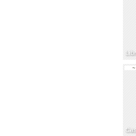
Lib
~
Cas