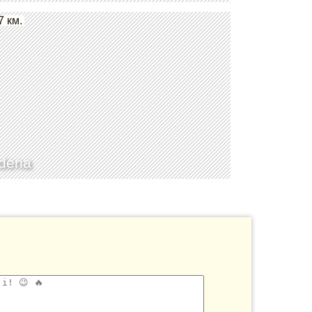
7 км.
dena