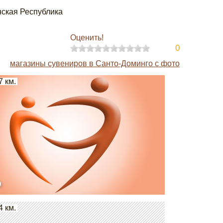
нская Республика
Оценить!
0
магазины сувениров в Санто-Доминго с фото
7 км.
o
4 км.