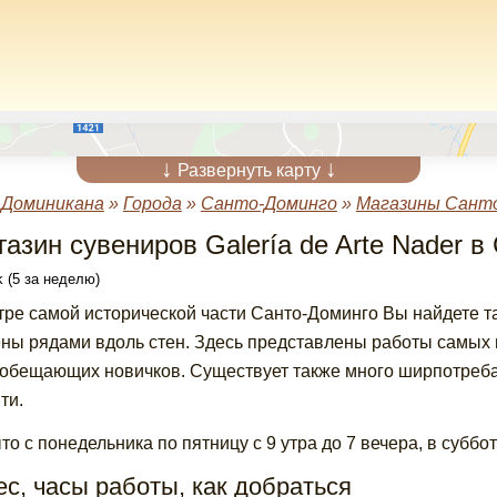
↓
↓
Развернуть карту
»
Доминикана
»
Города
»
Санто-Доминго
»
Магазины Сант
газин сувениров Galería de Arte Nader в
 (5 за неделю)
тре самой исторической части Санто-Доминго Вы найдете так
ны рядами вдоль стен. Здесь представлены работы самых 
обещающих новичков. Существует также много ширпотреба 
ти.
то с понедельника по пятницу с 9 утра до 7 вечера, в субботу
с, часы работы, как добраться