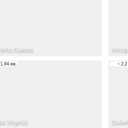
rería Cuesta
Acropo
 1.94 км.
~ 2.2
a Virginia
Galerí