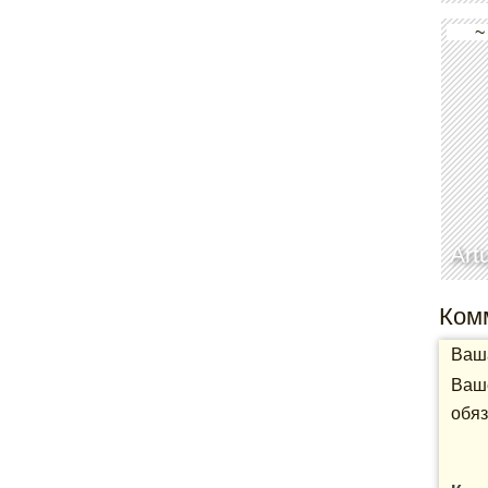
~
Art
Ком
Ваша
Ваше
обяз