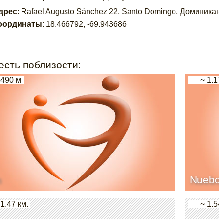
дрес
:
Rafael Augusto Sánchez 22, Santo Domingo, Доминика
оординаты
:
18.466792
,
-69.943686
есть поблизости:
 490 м.
~ 1.1
n
Nueb
 1.47 км.
~ 1.5