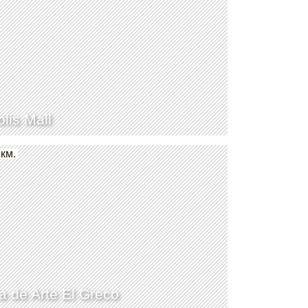
lis Mall
 км.
a de Arte El Greco