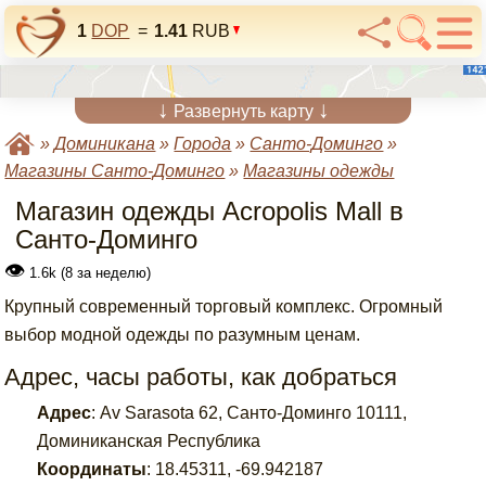
1
DOP
=
1.41
RUB
↓
↓
Развернуть карту
»
Доминикана
»
Города
»
Санто-Доминго
»
Магазины Санто-Доминго
»
Магазины одежды
Магазин одежды Acropolis Mall в
Санто-Доминго
👁
1.6k (8 за неделю)
Крупный современный торговый комплекс. Огромный
выбор модной одежды по разумным ценам.
Адрес, часы работы, как добраться
Адрес
:
Av Sarasota 62, Санто-Доминго 10111,
Доминиканская Республика
Координаты
:
18.45311
,
-69.942187