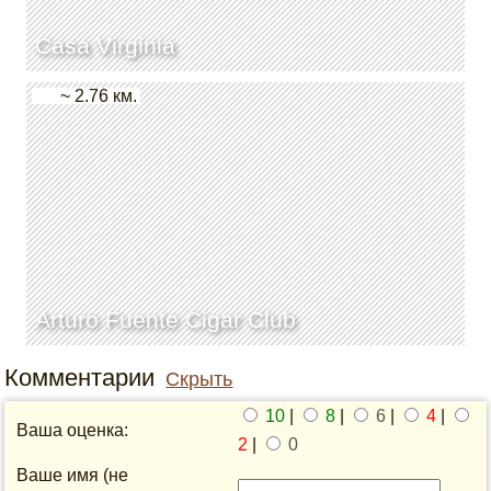
Casa Virginia
~ 2.76 км.
Arturo Fuente Cigar Club
Комментарии
Скрыть
10
|
8
|
6
|
4
|
Ваша оценка:
2
|
0
Ваше имя (не