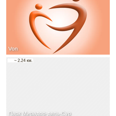
Von
~ 2.24 км.
Парк Мирадор-дель-Сур