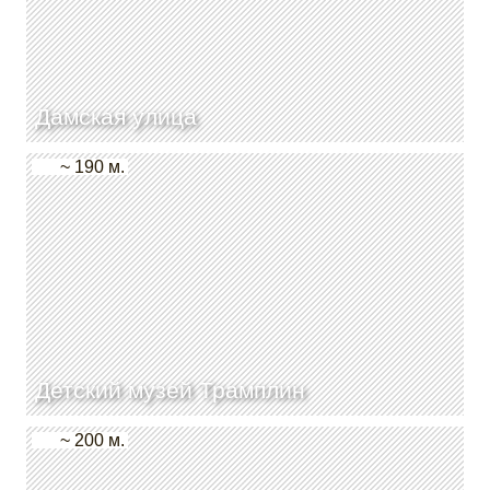
Дамская улица
~ 190 м.
Детский музей Трамплин
~ 200 м.