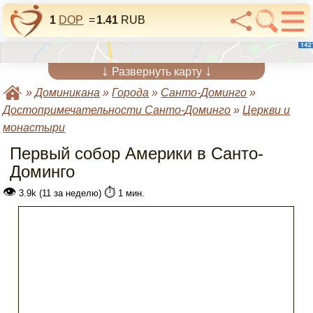
1
DOP
=
1.41
RUB
↓
↓
Развернуть карту
»
Доминикана
»
Города
»
Санто-Доминго
»
Достопримечательности Санто-Доминго
»
Церкви и
монастыри
Первый собор Америки в Санто-
Доминго
👁
⏱️
3.9k (11 за неделю)
1 мин.