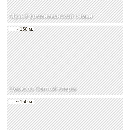
Музей доминиканской семьи
~ 150 м.
Церковь Святой Клары
~ 150 м.