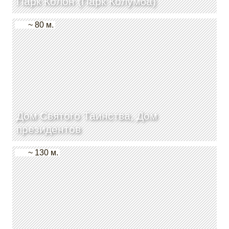
Парк Колон (Парк Колумба)
~ 80 м.
Дом Святого Таинства, Дом
президентов
~ 130 м.