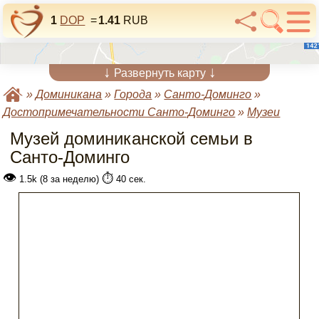
1
DOP
=
1.41
RUB
↓
↓
Развернуть карту
»
Доминикана
»
Города
»
Санто-Доминго
»
Достопримечательности Санто-Доминго
»
Музеи
Музей доминиканской семьи в
Санто-Доминго
👁
⏱️
1.5k (8 за неделю)
40 сек.