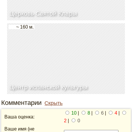
Церковь Святой Клары
~ 160 м.
Центр испанской культуры
Комментарии
Скрыть
10
|
8
|
6
|
4
|
Ваша оценка:
2
|
0
Ваше имя (не