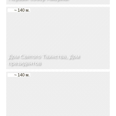
~ 140 м.
Дом Святого Таинства, Дом
президентов
~ 140 м.