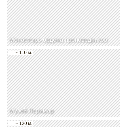
Монастырь ордена проповедников
~ 110 м.
Музей Ларимар
~ 120 м.