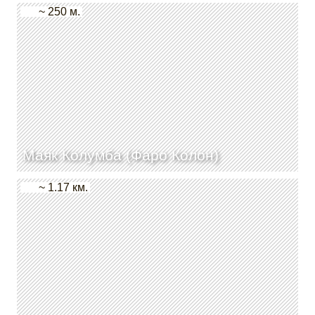
~ 250 м.
Маяк Колумба (Фаро Колон)
~ 1.17 км.