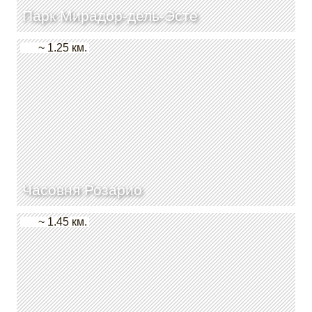
Парк Мирадор-дель-Эсте
~ 1.25 км.
Часовня Розарио
~ 1.45 км.