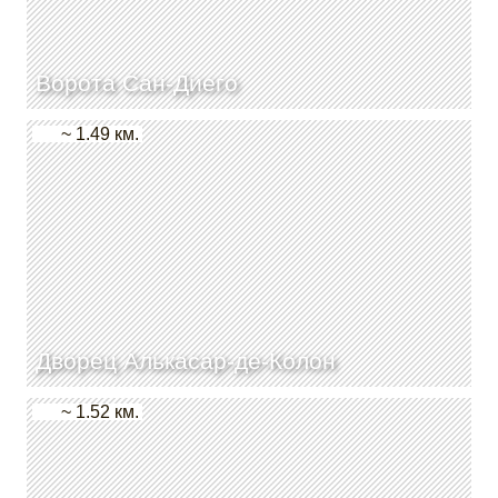
Ворота Сан-Диего
~ 1.49 км.
Дворец Алькасар-де-Колон
~ 1.52 км.