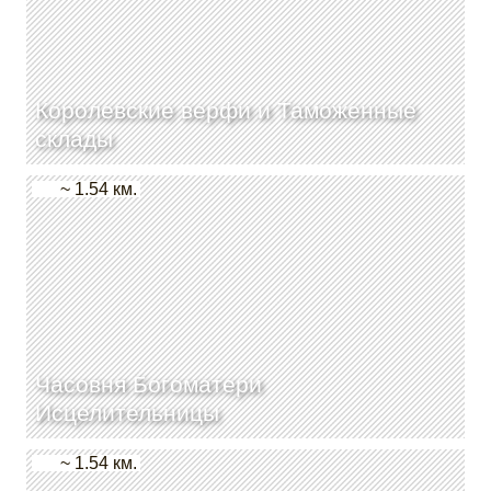
Королевские верфи и Таможенные
склады
~ 1.54 км.
Часовня Богоматери
Исцелительницы
~ 1.54 км.