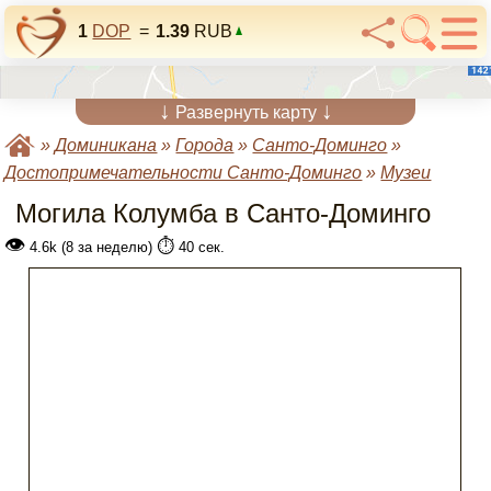
1
DOP
=
1.39
RUB
↓
↓
Развернуть карту
»
Доминикана
»
Города
»
Санто-Доминго
»
Достопримечательности Санто-Доминго
»
Музеи
Могила Колумба в Санто-Доминго
👁
⏱️
4.6k (8 за неделю)
40 сек.