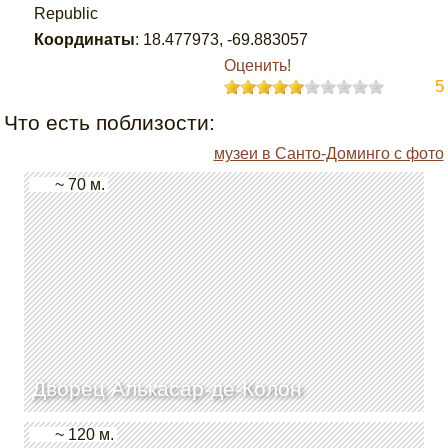
Republic
Координаты
:
18.477973
,
-69.883057
Оценить!
5
Что есть поблизости:
музеи в Санто-Доминго с фото
~ 70 м.
Дворец Алькасар-де-Колон
~ 120 м.