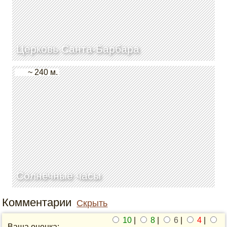
Церковь Санта-Барбара
~ 240 м.
Солнечные часы
Комментарии
Скрыть
10
|
8
|
6
|
4
|
Ваша оценка: