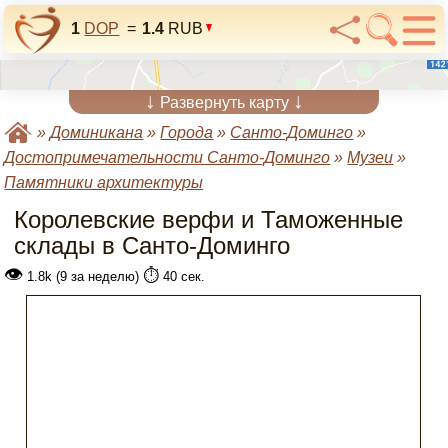
1
DOP
=
1.4
RUB
↓
↓
Развернуть карту
»
Доминикана
»
Города
»
Санто-Доминго
»
Достопримечательности Санто-Доминго
»
Музеи
»
Памятники архитектуры
Королевские верфи и Таможенные
склады в Санто-Доминго
👁
⏱️
1.8k (9 за неделю)
40 сек.