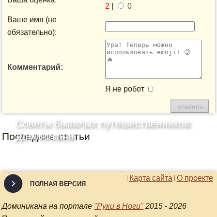
2
|
0
Ваше имя (не
обязательно):
Комментарий:
Я не робот
Советы бывалых путешественников:
Последние статьи
Доминикана
Карта сайта
О проекте
ПОЛНАЯ ВЕРСИЯ
Доминикана на портале
"Руки в Ноги"
2015 - 2026