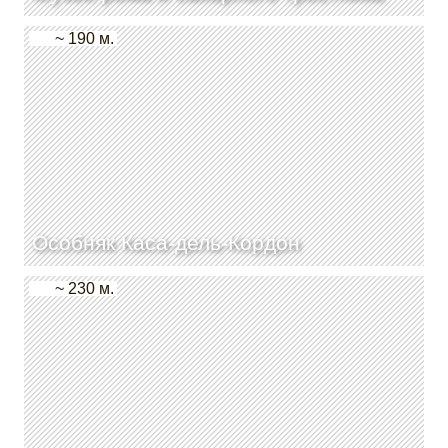
~ 190 м.
Особняк Каса-дель-Кордон
~ 230 м.