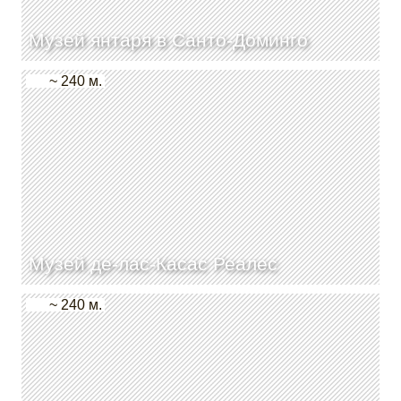
Музей янтаря в Санто-Доминго
~ 240 м.
Музей де-лас-Касас Реалес
~ 240 м.