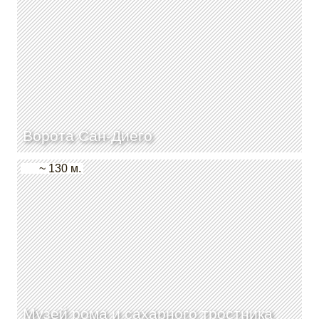
Ворота Сан-Диего
~ 130 м.
Музей рома и сахарного тростника