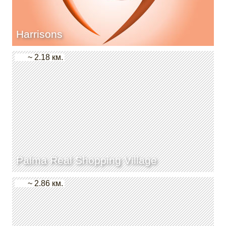
Harrisons
~ 2.18 км.
Palma Real Shopping Village
~ 2.86 км.