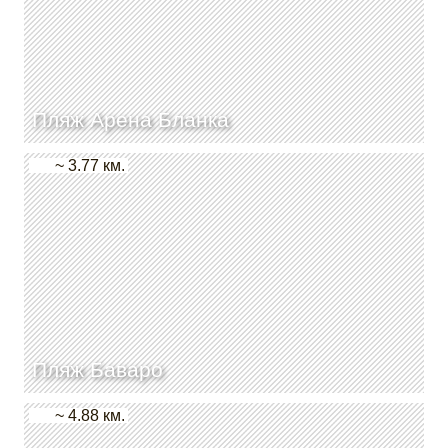
Пляж Арена Бланка
~ 3.77 км.
Пляж Баваро
~ 4.88 км.