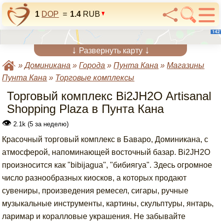
1
DOP
=
1.4
RUB
↓
↓
Развернуть карту
»
Доминикана
»
Города
»
Пунта Кана
»
Магазины
Пунта Кана
»
Торговые комплексы
Торговый комплекс Bi2JH2O Artisanal
Shopping Plaza в Пунта Кана
👁
2.1k (5 за неделю)
Красочный торговый комплекс в Баваро, Доминикана, с
атмосферой, напоминающей восточный базар. Bi2JH2O
произносится как "bibijagua", "бибиягуа". Здесь огромное
число разнообразных киосков, а которых продают
сувениры, произведения ремесел, сигары, ручные
музыкальные инструменты, картины, скульптуры, янтарь,
ларимар и коралловые украшения. Не забывайте