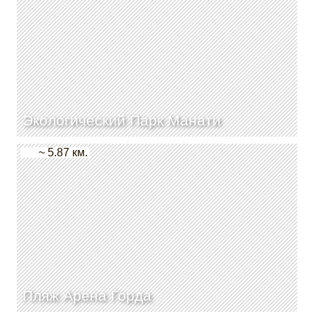
Экологический Парк Манати
~ 5.87 км.
Пляж Арена Горда