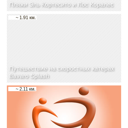
Пляжи Эль Кортесито и Лос Коралес
~ 1.91 км.
Путешествие на скоростных катерах
Bavaro Splash
~ 2.11 км.