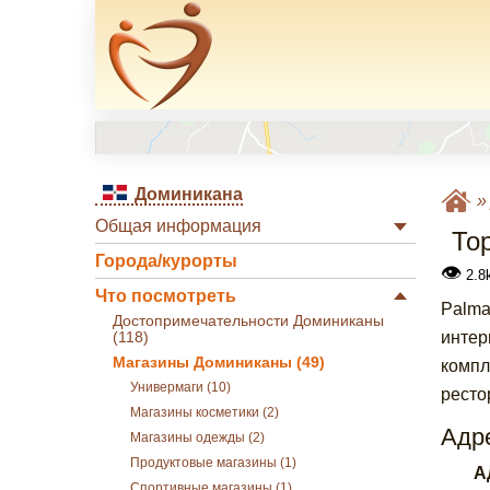
Доминикана
Общая информация
Тор
Города/курорты
👁
2.8k
Что посмотреть
Palma
Достопримечательности Доминиканы
интер
(118)
Магазины Доминиканы (49)
компл
Универмаги (10)
ресто
Магазины косметики (2)
Адре
Магазины одежды (2)
Продуктовые магазины (1)
А
Спортивные магазины (1)