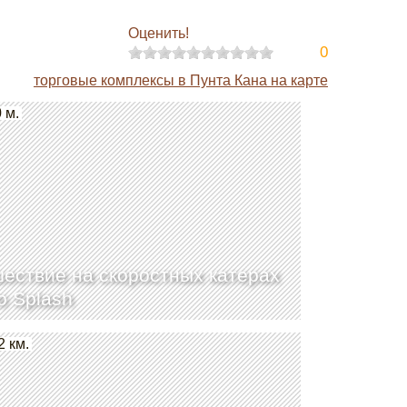
Оценить!
0
торговые комплексы в Пунта Кана на карте
 м.
ествие на скоростных катерах
o Splash
2 км.