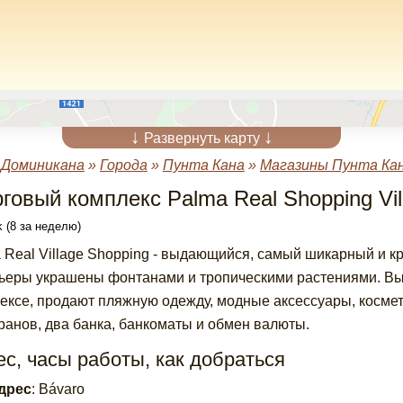
↓
↓
Развернуть карту
»
Доминикана
»
Города
»
Пунта Кана
»
Магазины Пунта Ка
говый комплекс Palma Real Shopping Vil
 (8 за неделю)
 Real Village Shopping - выдающийся, самый шикарный и к
ьеры украшены фонтанами и тропическими растениями. В
ексе, продают пляжную одежду, модные аксессуары, космет
ранов, два банка, банкоматы и обмен валюты.
с, часы работы, как добраться
дрес
:
Bávaro