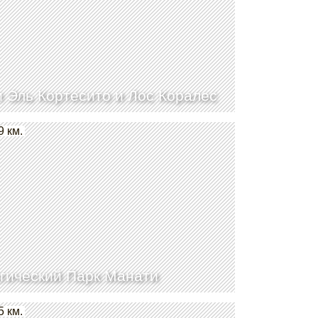
 Эль Кортесито и Лос Коралес
9 км.
гический Парк Манати
5 км.