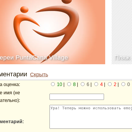
ереи PuntaCana Village
Пляж 
ментарии
Скрыть
 оценка:
10
|
8
|
6
|
4
|
2
|
0
 имя (не
ательно):
ментарий: