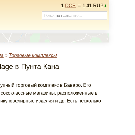
1
DOP
=
1.41
RUB
на
»
Торговые комплексы
lage в Пунта Кана
рупный торговый комплекс в Баваро. Его
ысококлассные магазины, расположенные в
ику ювелирные изделия и др. Есть несколько