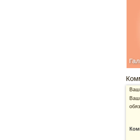
Гал
Ком
Ваша
Ваше
обяз
Ком