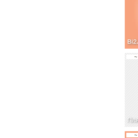
Bi2
~
Пл
~