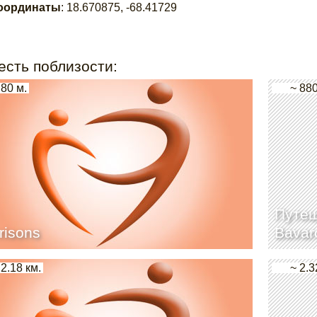
оординаты
:
18.670875
,
-68.41729
есть поблизости:
 80 м.
~ 880
Путеш
risons
Bavar
 2.18 км.
~ 2.3