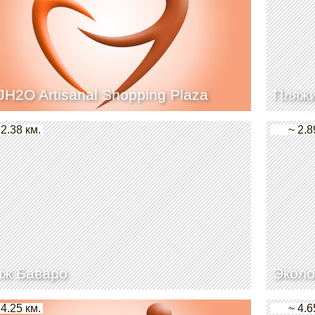
JH2O Artisanal Shopping Plaza
Пляжи
 2.38 км.
~ 2.8
яж Баваро
Эколо
 4.25 км.
~ 4.6