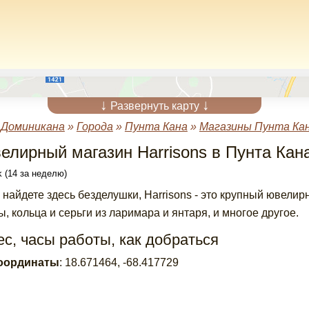
↓
↓
Развернуть карту
»
Доминикана
»
Города
»
Пунта Кана
»
Магазины Пунта Ка
елирный магазин Harrisons в Пунта Кан
 (14 за неделю)
 найдете здесь безделушки, Harrisons - это крупный ювели
ы, кольца и серьги из ларимара и янтаря, и многое другое.
с, часы работы, как добраться
оординаты
:
18.671464
,
-68.417729