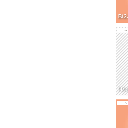
Bi2
~
Пл
~