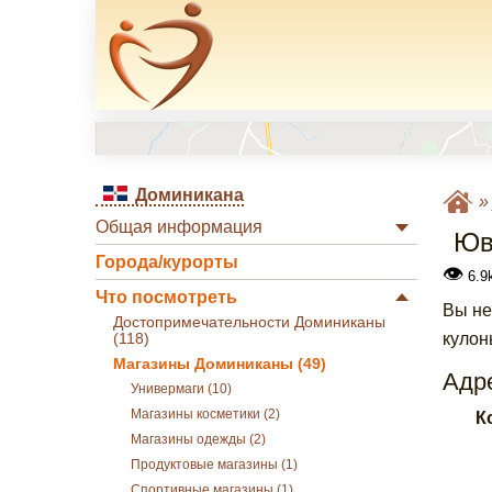
Доминикана
Общая информация
Юв
Города/курорты
👁
6.9k
Что посмотреть
Вы не
Достопримечательности Доминиканы
кулон
(118)
Магазины Доминиканы (49)
Адре
Универмаги (10)
Магазины косметики (2)
К
Магазины одежды (2)
Продуктовые магазины (1)
Спортивные магазины (1)