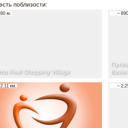
есть поблизости:
 80 м.
~ 890
Путеш
ma Real Shopping Village
Bavar
 2.11 км.
~ 2.2