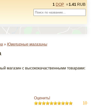
1
DOP
=
1.41
RUB
на
»
Ювелирные магазины
а
рный магазин с высококачаственными товарами:
Оценить!
10