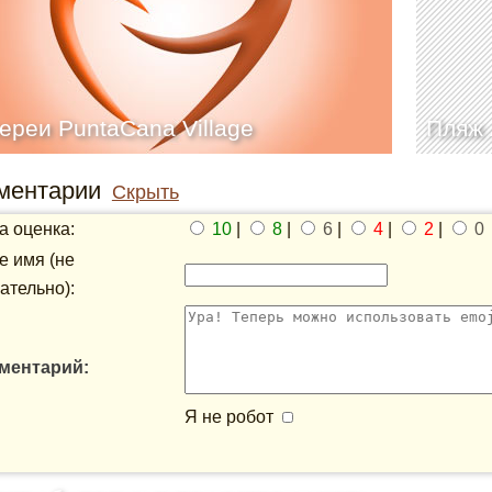
ереи PuntaCana Village
Пляж 
ментарии
Скрыть
 оценка:
10
|
8
|
6
|
4
|
2
|
0
 имя (не
ательно):
ментарий:
Я не робот