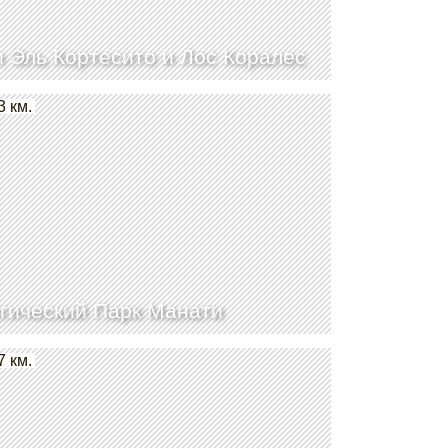
 Эль Кортесито и Лос Коралес
3 км.
гический Парк Манати
7 км.