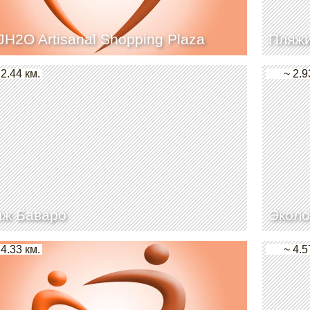
JH2O Artisanal Shopping Plaza
Пляжи
 2.44 км.
~ 2.9
яж Баваро
Эколо
 4.33 км.
~ 4.5