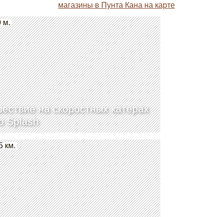
магазины в Пунта Кана на карте
 м.
ествие на скоростных катерах
o Splash
5 км.