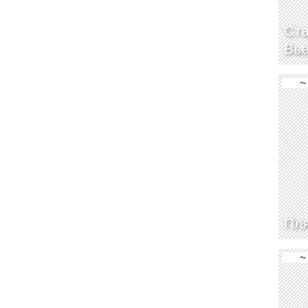
Ста
Вь
~
Пл
~