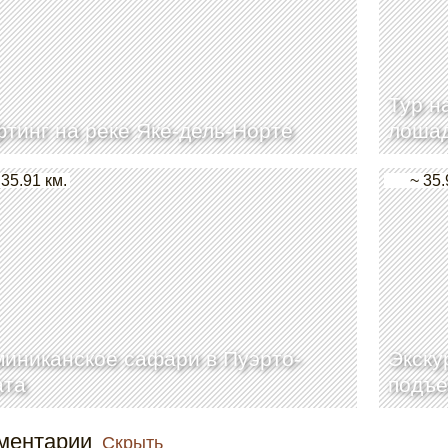
Тур н
тинг на реке Яке-дель-Норте
лошад
 35.91 км.
~ 35.
иниканское сафари в Пуэрто-
Экску
ата
подъе
ментарии
Скрыть