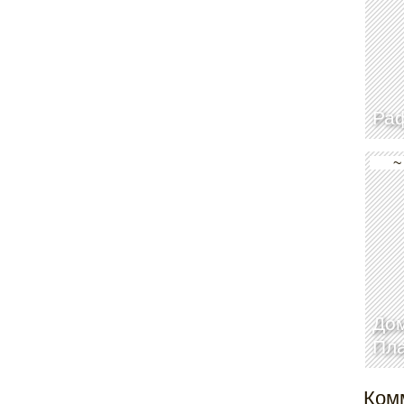
Раф
~
Дом
Пл
Ком