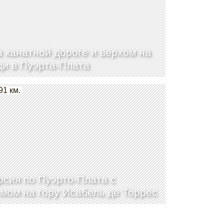
а канатной дороге и верхом на
и в Пуэрта-Плата
91 км.
рсия по Пуэрто-Плата с
мом на гору Исабель де Торрес