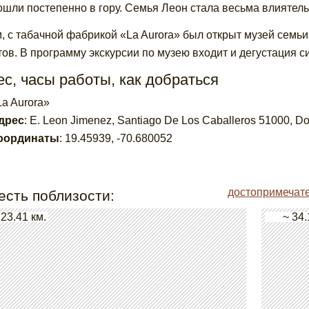
ошли постепенно в гору. Семья Леон стала весьма влиятел
, с табачной фабрикой «La Aurora» был открыт музей семьи
тов. В программу экскурсии по музею входит и дегустация си
с, часы работы, как добраться
La Aurora»
дрес
:
E. Leon Jimenez, Santiago De Los Caballeros 51000, D
оординаты
:
19.45939
,
-70.680052
достопримечате
есть поблизости:
 23.41 км.
~ 34.