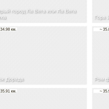
рый город Ла Вега или Ла Вега
еха
Гора 
 34.98 км.
~ 35.
яж Дорада
Ром ф
 35.91 км.
~ 35.