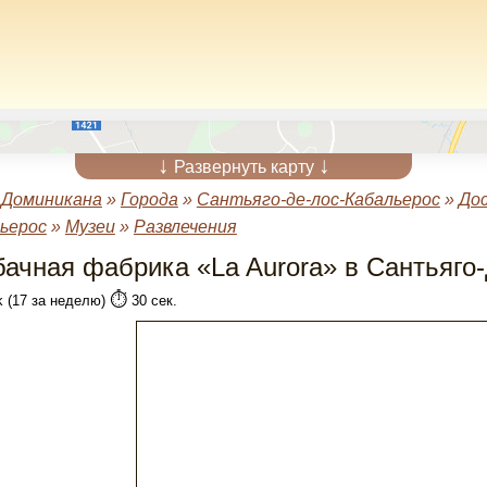
↓
↓
Развернуть карту
»
Доминикана
»
Города
»
Сантьяго-де-лос-Кабальерос
»
До
ьерос
»
Музеи
»
Развлечения
бачная фабрика «La Aurora» в Сантьяго
⏱️
k (17 за неделю)
30 сек.