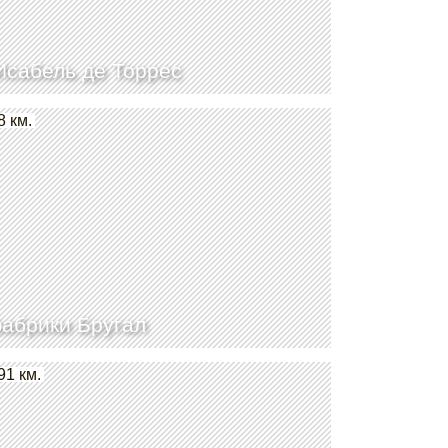
Исабель де Торрес
8 км.
абрики Бругал
91 км.