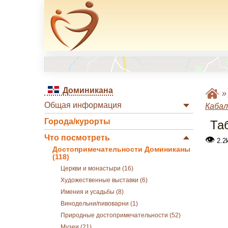
Доминикана
Общая информация
Кабал
Города/курорты
Та
Что посмотреть
👁
2.2
Достопримечательности Доминиканы
(118)
Церкви и монастыри (16)
Художественные выставки (6)
Имения и усадьбы (8)
Винодельни/пивоварни (1)
Природные достопримечательности (52)
Музеи (21)