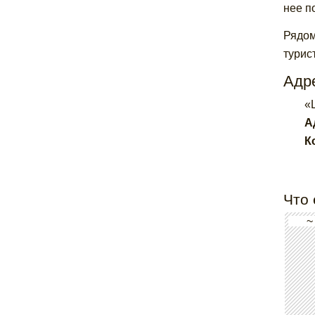
нее п
Рядом
турис
Адре
«
А
К
Что 
~