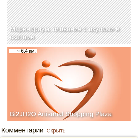
Маринариум, плавание с акулами и
скатами
~ 6.4 км.
Bi2JH2O Artisanal Shopping Plaza
Комментарии
Скрыть