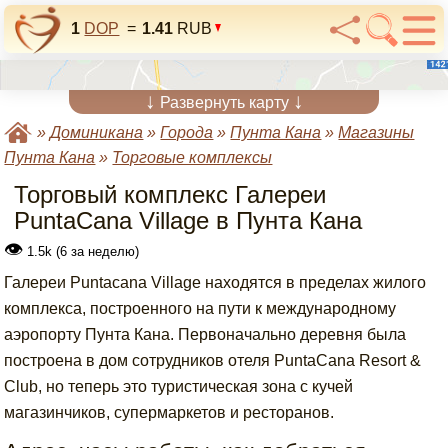
1
DOP
=
1.41
RUB
↓
↓
Развернуть карту
»
Доминикана
»
Города
»
Пунта Кана
»
Магазины
Пунта Кана
»
Торговые комплексы
Торговый комплекс Галереи
PuntaCana Village в Пунта Кана
👁
1.5k (6 за неделю)
Галереи Puntacana Village находятся в пределах жилого
комплекса, построенного на пути к международному
аэропорту Пунта Кана. Первоначально деревня была
построена в дом сотрудников отеля PuntaCana Resort &
Club, но теперь это туристическая зона с кучей
магазинчиков, супермаркетов и ресторанов.