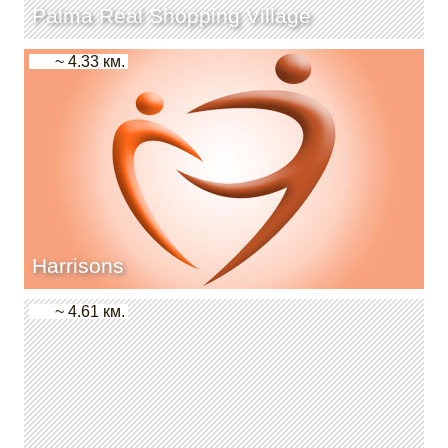
Palma Real Shopping Village
~ 4.33 км.
Harrisons
~ 4.61 км.