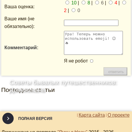
10
|
8
|
6
|
4
|
Ваша оценка:
2
|
0
Ваше имя (не
обязательно):
Комментарий:
Я не робот
Советы бывалых путешественников:
Последние статьи
Доминикана
Карта сайта
О проекте
ПОЛНАЯ ВЕРСИЯ