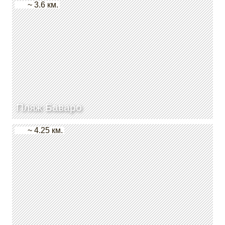
~ 3.6 км.
Пляж Баваро
~ 4.25 км.