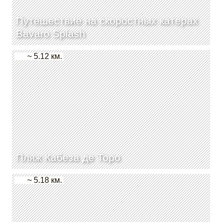
Путешествие на скоростных катерах
Bavaro Splash
~ 5.12 км.
Пляж Кабеза де Торо
~ 5.18 км.